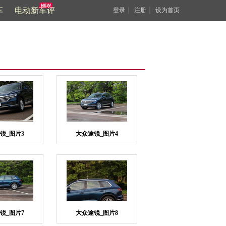
车
电动新车评
｜
｜
登录
注册
设为首页
锐_图片3
大众途锐_图片4
锐_图片7
大众途锐_图片8