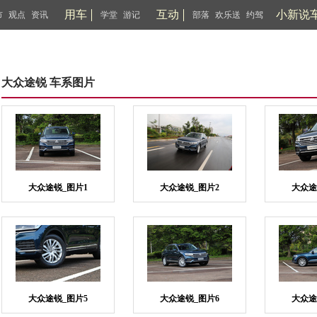
用车
互动
小新说
市
观点
资讯
学堂
游记
部落
欢乐送
约驾
大众途锐 车系图片
大众途锐_图片1
大众途锐_图片2
大众途
大众途锐_图片5
大众途锐_图片6
大众途