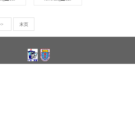
>>
末页