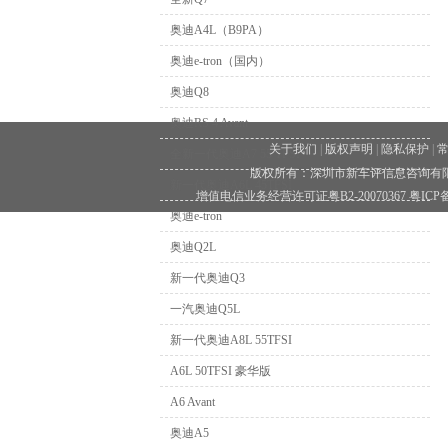
奥迪A4L（B9PA）
奥迪e-tron（国内）
奥迪Q8
奥迪RS 4 Avant
关于我们
|
版权声明
|
隐私保护
|
全新一代奥迪A7 55 TFSI
版权所有：深圳市新车评信息咨询有限公司 
新一代奥迪A6L 45TFSI
增值电信业务经营许可证粤B2-20070367
粤ICP备
奥迪e-tron
奥迪Q2L
新一代奥迪Q3
一汽奥迪Q5L
新一代奥迪A8L 55TFSI
A6L 50TFSI 豪华版
A6 Avant
奥迪A5