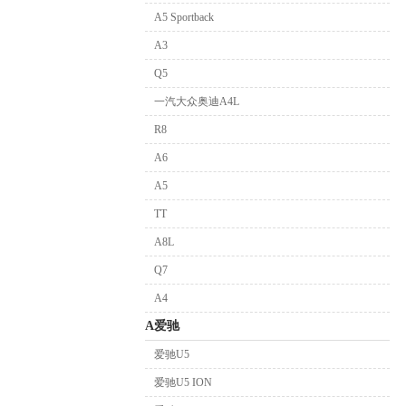
A5 Sportback
A3
Q5
一汽大众奥迪A4L
R8
A6
A5
TT
A8L
Q7
A4
A爱驰
爱驰U5
爱驰U5 ION