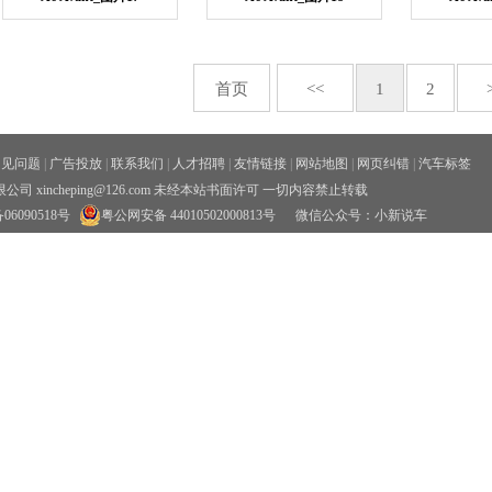
首页
<<
1
2
常见问题
|
广告投放
|
联系我们
|
人才招聘
|
友情链接
|
网站地图
|
网页纠错
|
汽车标签
xincheping@126.com 未经本站书面许可 一切内容禁止转载
06090518号
粤公网安备 44010502000813号
微信公众号：小新说车