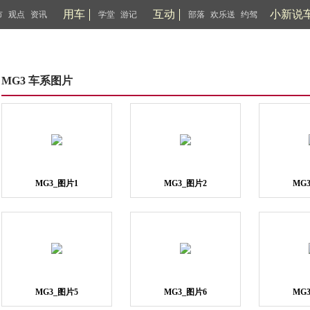
用车
互动
小新说
市
观点
资讯
学堂
游记
部落
欢乐送
约驾
MG3 车系图片
MG3_图片1
MG3_图片2
MG
MG3_图片5
MG3_图片6
MG