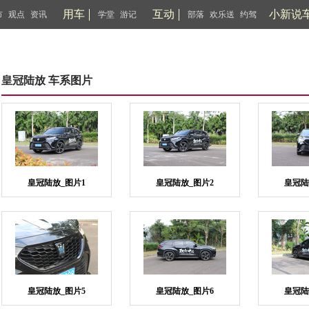
用车
互动
小新说
市
观点
资讯
学堂
游记
部落
欢乐送
约驾
皇冠陆放 车系图片
皇冠陆放_图片1
皇冠陆放_图片2
皇冠陆
皇冠陆放_图片5
皇冠陆放_图片6
皇冠陆