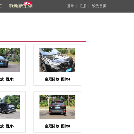
车
电动新车评
｜
｜
登录
注册
设为首页
放_图片3
皇冠陆放_图片4
放_图片7
皇冠陆放_图片8