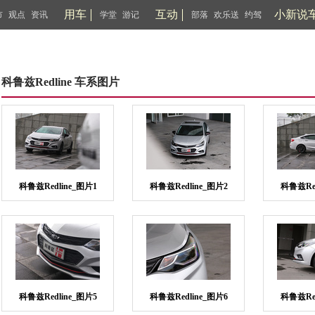
用车
互动
小新说
市
观点
资讯
学堂
游记
部落
欢乐送
约驾
科鲁兹Redline 车系图片
科鲁兹Redline_图片1
科鲁兹Redline_图片2
科鲁兹Red
科鲁兹Redline_图片5
科鲁兹Redline_图片6
科鲁兹Red