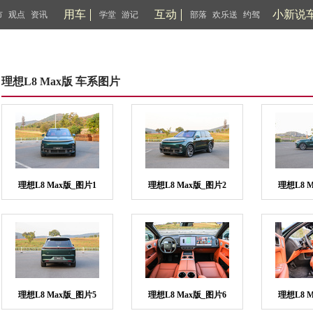
用车
互动
小新说
市
观点
资讯
学堂
游记
部落
欢乐送
约驾
理想L8 Max版 车系图片
理想L8 Max版_图片1
理想L8 Max版_图片2
理想L8 
理想L8 Max版_图片5
理想L8 Max版_图片6
理想L8 