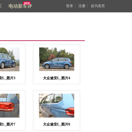
车
电动新车评
｜
｜
登录
注册
设为首页
安L_图片3
大众途安L_图片4
安L_图片7
大众途安L_图片8