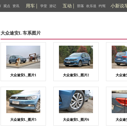
用车
互动
小新说
市
观点
资讯
学堂
游记
部落
欢乐送
约驾
大众途安L 车系图片
大众途安L_图片1
大众途安L_图片2
大众途
大众途安L_图片5
大众途安L_图片6
大众途