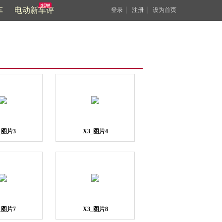
车
电动新车评
｜
｜
登录
注册
设为首页
_图片3
X3_图片4
_图片7
X3_图片8