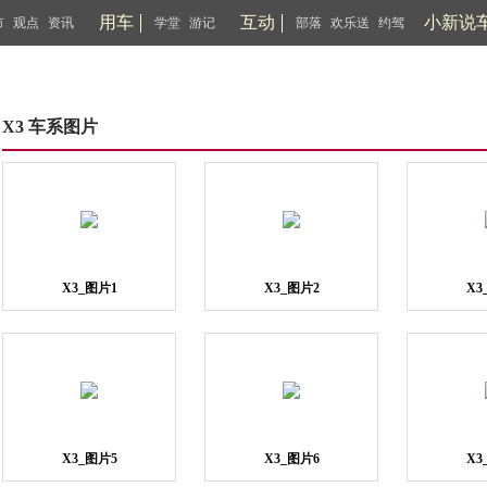
用车
互动
小新说
市
观点
资讯
学堂
游记
部落
欢乐送
约驾
X3 车系图片
X3_图片1
X3_图片2
X3
X3_图片5
X3_图片6
X3