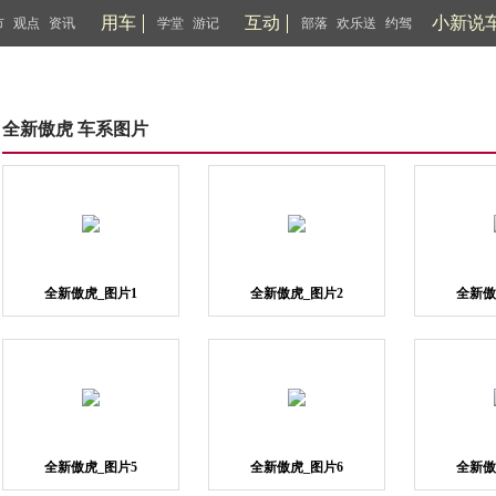
用车
互动
小新说
市
观点
资讯
学堂
游记
部落
欢乐送
约驾
全新傲虎 车系图片
全新傲虎_图片1
全新傲虎_图片2
全新傲
全新傲虎_图片5
全新傲虎_图片6
全新傲