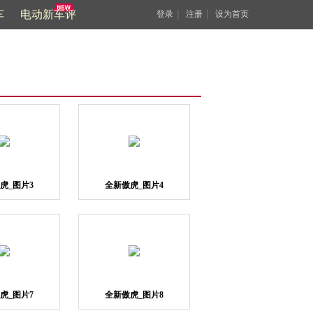
车
电动新车评
｜
｜
登录
注册
设为首页
虎_图片3
全新傲虎_图片4
虎_图片7
全新傲虎_图片8