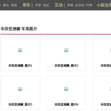
用车
互动
小新说
市
观点
资讯
学堂
游记
部落
欢乐送
约驾
丰田亚洲狮 车系图片
丰田亚洲狮_图片1
丰田亚洲狮_图片2
丰田亚
丰田亚洲狮_图片5
丰田亚洲狮_图片6
丰田亚