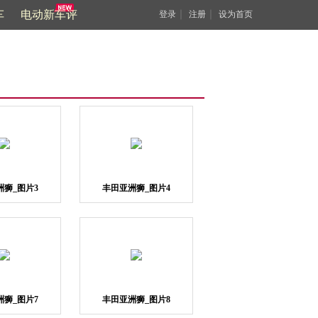
车
电动新车评
｜
｜
登录
注册
设为首页
洲狮_图片3
丰田亚洲狮_图片4
洲狮_图片7
丰田亚洲狮_图片8