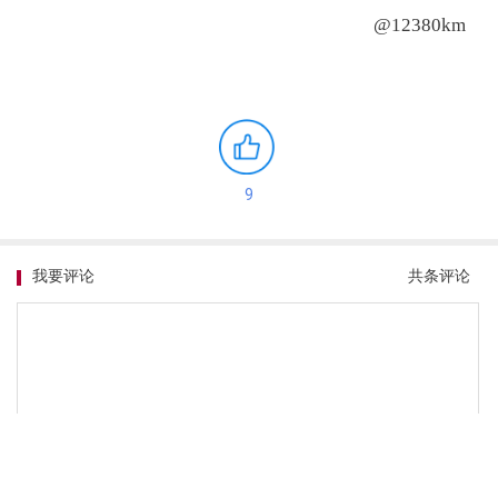
汉兰达长测前，它是从来没有进入过我购车的考虑
范围的，而且我特别不理解，汉兰达卖这么贵，还
要等差不多半年，为什么还有这么多人对它死心塌
地的！？长测完汉兰达后，自己不只明白了，还把
自己毒了进去，原来一辆30万元的车可以做得比8、
9十万的豪车都要舒服！原来买车是盲目的，一个优
点就能盖过所有，原来能医不自医是真的，我现在
纠结的是买哪个版本的汉兰达。
曾酌
@12380km