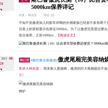
31
5000km保养详记
作者：
钟永坚
评论
(0)
不知不觉傲虎加入到新车评网的长测家族已经差不多有两个
仪表上的里程显示也将近5000km。为了让傲虎完美度过磨合
首次保养。之前1000km...
【阅读全文】
傲虎尾厢完美容纳
08-
2015
#斯巴鲁全新傲虎#
24
车评人钟永坚：
周末家人要烧烤，傲虎的巨大尾厢能在不放倒
文]