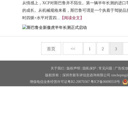
从情感上，XCP对斯巴鲁并不陌生。第一辆半年长测的进口
的成长。从机械规格来看，斯巴鲁可谓是一个执着于驾驶品质的
时四驱+水平对置四...
【阅读全文】
首页
<<
1
2
3
关于我们
|
版权声明
|
隐私保护
|
常见问题
|
广告投
版权所有：深圳市新车评信息咨询有限公司 xincheping
增值电信业务经营许可证粤B2-20070367
粤ICP备06090518号