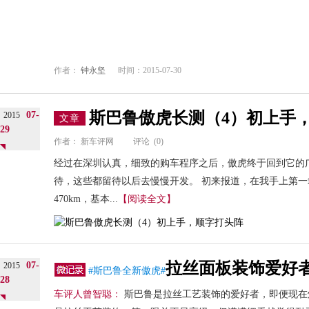
作者：
钟永坚
时间：2015-07-30
斯巴鲁傲虎长测（4）初上手
07-
2015
文章
29
作者：
新车评网
评论
(0)
经过在深圳认真，细致的购车程序之后，傲虎终于回到它的广
待，这些都留待以后去慢慢开发。 初来报道，在我手上第
470km，基本...
【阅读全文】
拉丝面板装饰爱好
07-
2015
#斯巴鲁全新傲虎#
28
车评人曾智聪：
斯巴鲁是拉丝工艺装饰的爱好者，即便现在