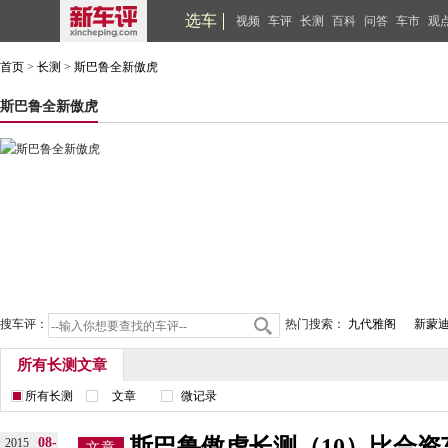
选车
视频
车评
长测
百科
问答
车市
观
首页
>
长测
>
斯巴鲁全新傲虎
斯巴鲁全新傲虎
搜车评：
热门搜索：
九代雅阁
新蒙
所有长测文章
所有长测
文章
微记录
斯巴鲁傲虎长测（10）比合
08-
2015
文章