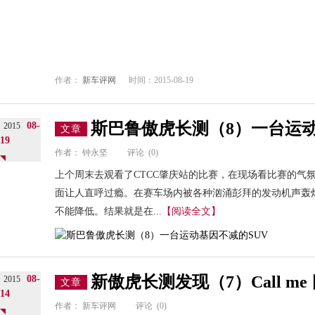
作者：
新车评网
时间：2015-08-19
斯巴鲁傲虎长测（8）一台运动
08-
2015
文章
19
作者：
钟永坚
评论
(0)
上个周末去观看了CTCC肇庆站的比赛，在现场看比赛的气
面让人直呼过瘾。在赛车场内被各种汹涌彭拜的发动机声轰
不能降低。结果就是在...
【阅读全文】
新傲虎长测发现（7）Call me
08-
2015
文章
14
作者：
新车评网
评论
(0)