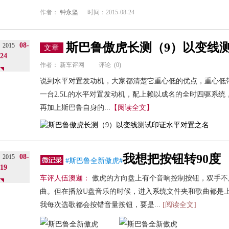
作者：
钟永坚
时间：2015-08-24
斯巴鲁傲虎长测（9）以变线
08-
2015
文章
24
作者：
新车评网
评论
(0)
说到水平对置发动机，大家都清楚它重心低的优点，重心低
一台2.5L的水平对置发动机，配上赖以成名的全时四驱系统
再加上斯巴鲁自身的...
【阅读全文】
我想把按钮转90度
08-
2015
#斯巴鲁全新傲虎#
19
车评人伍澳迦：
傲虎的方向盘上有个音响控制按钮，双手不
曲。但在播放U盘音乐的时候，进入系统文件夹和歌曲都是
我每次选歌都会按错音量按钮，要是...
[阅读全文]