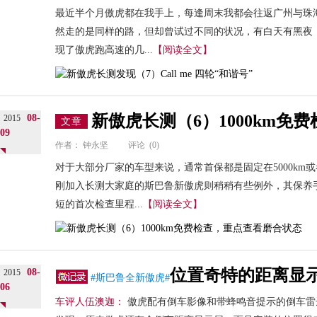
最近半个月傲虎都在我手上，每逢周末我都会往返广州与珠
然走的是同样的路，但却曾试过不同的状况，有白天有黑夜
现了傲虎跑高速的几...
【阅读全文】
新傲虎长测（6）1000km免
08-
2015
文章
09
作者：
钟永坚
评论
(0)
对于大部分厂家的车型来说，通常首保都是固定在5000km或
刚加入长测大家庭的斯巴鲁新傲虎则稍稍有些例外，其保养手册
短的首次检查里程...
【阅读全文】
位置奇特的距离显
08-
2015
#斯巴鲁全新傲虎#
06
车评人伍澳迦：
傲虎配有倒车影像和带蜂鸣音提示的倒车雷