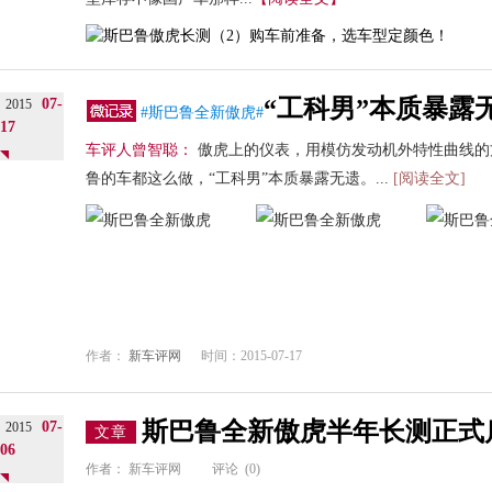
“工科男”本质暴露
07-
2015
#斯巴鲁全新傲虎#
17
车评人曾智聪：
傲虎上的仪表，用模仿发动机外特性曲线的
鲁的车都这么做，“工科男”本质暴露无遗。...
[阅读全文]
作者：
新车评网
时间：2015-07-17
斯巴鲁全新傲虎半年长测正式
07-
2015
文章
06
作者：
新车评网
评论
(0)