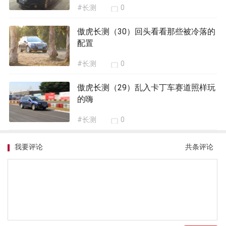
#长测
0
傲虎长测（30）回头看看那些被冷落的
配置
#长测
0
傲虎长测（29）乱入卡丁车赛道照样玩
的嗨
#长测
0
我要评论
共
条评论