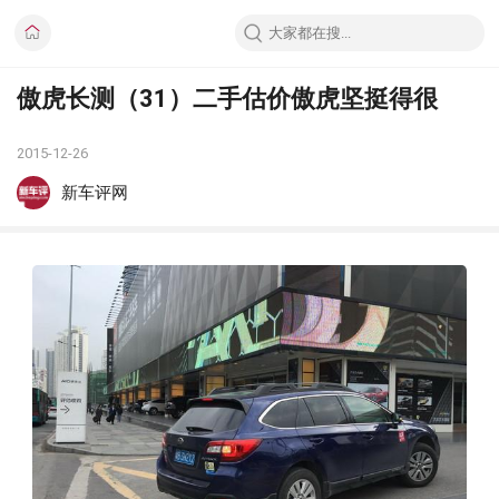
傲虎长测（31）二手估价傲虎坚挺得很
2015-12-26
新车评网