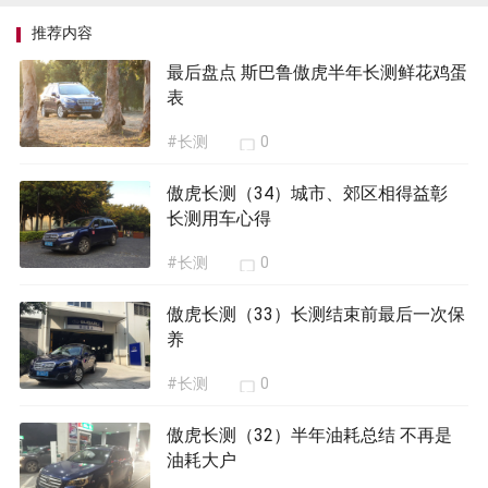
推荐内容
最后盘点 斯巴鲁傲虎半年长测鲜花鸡蛋
表
#长测
0
傲虎长测（34）城市、郊区相得益彰
长测用车心得
#长测
0
傲虎长测（33）长测结束前最后一次保
养
#长测
0
傲虎长测（32）半年油耗总结 不再是
油耗大户