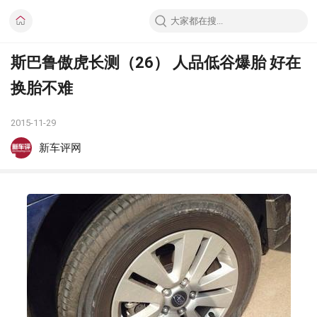
斯巴鲁傲虎长测（26） 人品低谷爆胎 好在
换胎不难
2015-11-29
新车评网