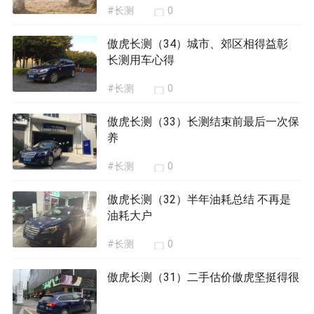
#长测
0
傲虎长测（34）城市、郊区相得益彰
长测用车心得
#长测
0
傲虎长测（33）长测结束前最后一次保
养
#长测
0
傲虎长测（32）半年油耗总结 不再是
油耗大户
#长测
0
傲虎长测（31）二手估价傲虎坚挺得很