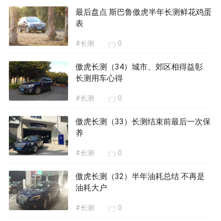
最后盘点 斯巴鲁傲虎半年长测鲜花鸡蛋
表
#长测
0
傲虎长测（34）城市、郊区相得益彰
长测用车心得
#长测
0
傲虎长测（33）长测结束前最后一次保
养
#长测
0
傲虎长测（32）半年油耗总结 不再是
油耗大户
#长测
0