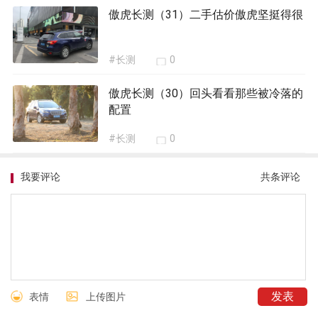
傲虎长测（31）二手估价傲虎坚挺得很
#长测
0
傲虎长测（30）回头看看那些被冷落的
配置
#长测
0
我要评论
共
条评论
表情
上传图片