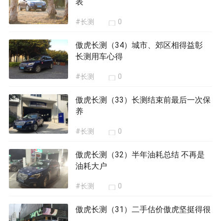
#长测
0
傲虎长测（33）长测结束前最后一次保
养
#长测
0
傲虎长测（32）半年油耗总结 不再是
油耗大户
#长测
0
傲虎长测（31）二手估价傲虎坚挺得很
#长测
0
傲虎长测（30）回头看看那些被冷落的
配置