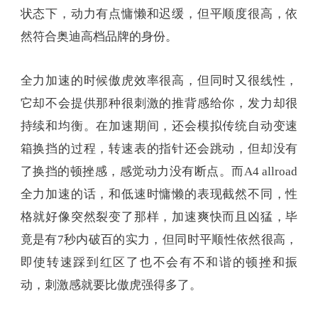
持续和均衡。在加速期间，还会模拟传统自动变速
箱换挡的过程，转速表的指针还会跳动，但却没有
了换挡的顿挫感，感觉动力没有断点。而A4 allroad
全力加速的话，和低速时慵懒的表现截然不同，性
格就好像突然裂变了那样，加速爽快而且凶猛，毕
竟是有7秒内破百的实力，但同时平顺性依然很高，
即使转速踩到红区了也不会有不和谐的顿挫和振
动，刺激感就要比傲虎强得多了。
A4 allroad由于是一款进口车，底盘调校依然保持了
欧洲车那种硬朗扎实的味道，如果跑山劈弯的话A4
allroad给人主观感受是要更加爽快一些，底盘的侧倾
更小，轮胎的抓地力也更强。但是傲虎的底盘虽然
给人更柔软和偏舒适化的感觉，真正劈起弯来侧倾