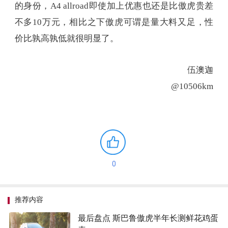
@10506km
0
推荐内容
最后盘点 斯巴鲁傲虎半年长测鲜花鸡蛋
表
#长测
0
傲虎长测（34）城市、郊区相得益彰
长测用车心得