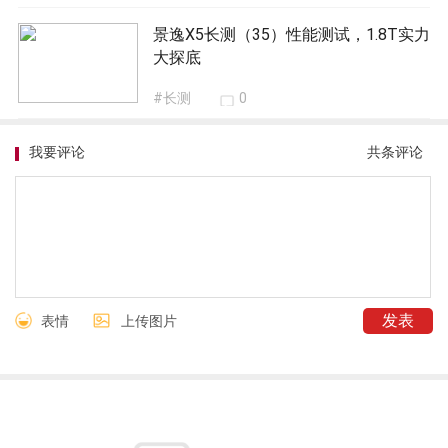
景逸X5长测（35）性能测试，1.8T实力
大探底
#长测
0
我要评论
共
条评论
表情
上传图片