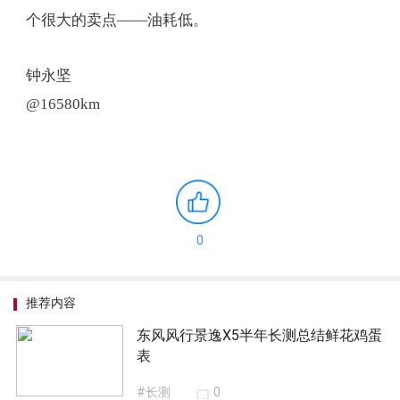
个很大的卖点——油耗低。
钟永坚
@16580km
0
推荐内容
东风风行景逸X5半年长测总结鲜花鸡蛋
表
#长测
0