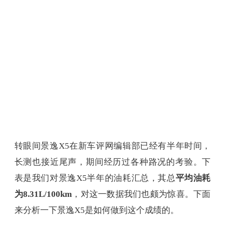
转眼间景逸X5在新车评网编辑部已经有半年时间，
长测也接近尾声，期间经历过各种路况的考验。下
表是我们对景逸X5半年的油耗汇总，其总
平均油耗
为8.31L/100km
，对这一数据我们也颇为惊喜。下面
来分析一下景逸X5是如何做到这个成绩的。