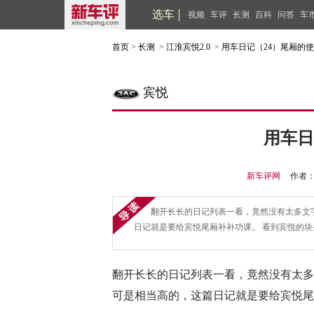
选车
视频
车评
长测
百科
问答
车
首页
>
长测
>
江淮宾悦2.0
>
用车日记（24）尾厢的
宾悦
用车日
新车评网
作者
翻开长长的日记列表一看，竟然没有太多文
日记就是要给宾悦尾厢补补功课。 看到宾悦的
翻开长长的日记列表一看，竟然没有太多
可是相当高的，这篇日记就是要给宾悦尾