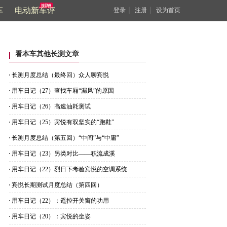
车
电动新车评
｜
｜
登录
注册
设为首页
看本车其他长测文章
长测月度总结（最终回）众人聊宾悦
用车日记（27）查找车厢“漏风”的原因
用车日记（26）高速油耗测试
用车日记（25）宾悦有双坚实的“跑鞋”
长测月度总结（第五回）“中间”与“中庸”
用车日记（23）另类对比——积流成溪
用车日记（22）烈日下考验宾悦的空调系统
宾悦长期测试月度总结（第四回）
用车日记（22）：遥控开关窗的功用
用车日记（20）：宾悦的坐姿