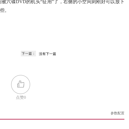
被六碟DVD的机头“征用”了，右侧的小空间则刚好可以放下
些。
下一篇：
没有下一篇
点赞
0
参数配置