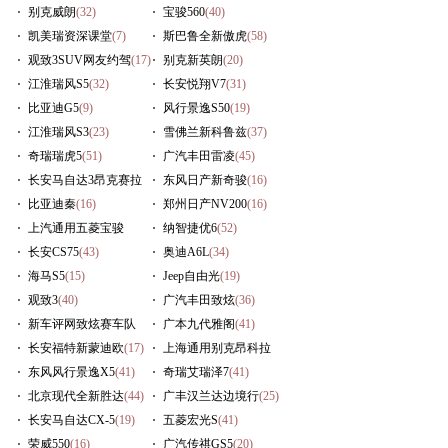
别克威朗
(32)
宝骏560
(40)
凯美瑞资深课堂
(7)
斯巴鲁全新傲虎
(58)
观致3SUV网友约驾
(17)
别克新英朗
(20)
江淮瑞风S5
(32)
长安悦翔V7
(31)
比亚迪G5
(9)
风行景逸S50
(19)
江淮瑞风S3
(23)
雪佛兰新科鲁兹
(37)
奇瑞瑞虎5
(51)
广汽丰田雷凌
(45)
长安马自达3昂克赛拉
东风日产新奇骏
(16)
(29)
比亚迪秦
(16)
郑州日产NV200
(16)
上汽通用五菱宝骏
纳智捷优6
(52)
730
长安CS75
(57)
(43)
奥迪A6L
(34)
海马S5
(15)
Jeep自由光
(19)
观致3
(40)
广汽丰田致炫
(36)
新车评网致炫赛车队
广本九代雅阁
(41)
(236)
长安福特新蒙迪欧
(17)
上海通用别克昂科拉
东风风行景逸X5
(41)
(16)
奇瑞艾瑞泽7
(41)
北京现代全新胜达
(44)
广丰汉兰达边境行
(25)
长安马自达CX-5
(19)
五菱宏光S
(41)
荣威550
(16)
广汽传祺GS5
(20)