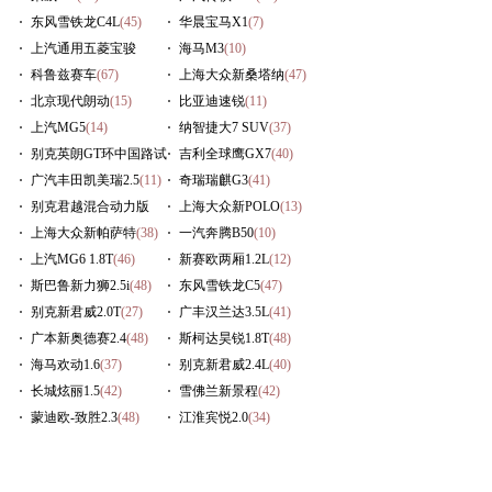
东风雪铁龙C4L
(45)
华晨宝马X1
(7)
上汽通用五菱宝骏
海马M3
(10)
630
科鲁兹赛车
(16)
(67)
上海大众新桑塔纳
(47)
北京现代朗动
(15)
比亚迪速锐
(11)
上汽MG5
(14)
纳智捷大7 SUV
(37)
别克英朗GT环中国路试
吉利全球鹰GX7
(40)
(54)
广汽丰田凯美瑞2.5
(11)
奇瑞瑞麒G3
(41)
别克君越混合动力版
上海大众新POLO
(13)
(14)
上海大众新帕萨特
(38)
一汽奔腾B50
(10)
上汽MG6 1.8T
(46)
新赛欧两厢1.2L
(12)
斯巴鲁新力狮2.5i
(48)
东风雪铁龙C5
(47)
别克新君威2.0T
(27)
广丰汉兰达3.5L
(41)
广本新奥德赛2.4
(48)
斯柯达昊锐1.8T
(48)
海马欢动1.6
(37)
别克新君威2.4L
(40)
长城炫丽1.5
(42)
雪佛兰新景程
(42)
蒙迪欧-致胜2.3
(48)
江淮宾悦2.0
(34)