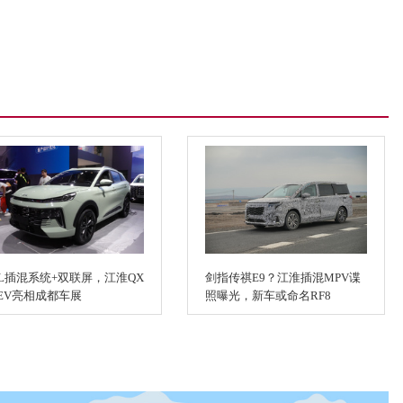
.5L插混系统+双联屏，江淮QX
剑指传祺E9？江淮插混MPV谍
HEV亮相成都车展
照曝光，新车或命名RF8