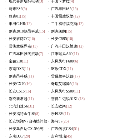
现代菲斯塔纯电动
(3)
丰田卡罗拉
(4)
蔚来ES6
(5)
广汽丰田iA5
(15)
领克01
(15)
丰田雷凌双擎
(12)
丰田C-HR
(12)
二手福特福克斯
(12)
别克2018款昂科威
(15)
别克阅朗
(15)
长安睿骋CC
(16)
长安CS95
(10)
雪佛兰探界者
(15)
广汽丰田汉兰达
(12)
广汽本田雅阁混动
(7)
江淮瑞风A60
(11)
宝骏510
(11)
东风风行F600
(6)
东南DX3
(11)
讴歌CDX
(11)
别克昂科威
(11)
雪佛兰科沃兹
(17)
长安CX70
(16)
奇瑞艾瑞泽5
(16)
长安CS15
(16)
东风风行S500
(11)
别克新君越
(11)
雪佛兰迈锐宝XL
(18)
北汽幻速S6
(31)
长安欧尚
(12)
长安福特金牛座
(8)
乐风RV
(11)
长安悦翔V7自动挡约驾
海马S7
(26)
(9)
长安马自达CX-5约驾
广汽传祺GS4
(51)
(10)
东南DX7
(20)
吉利博瑞
(45)