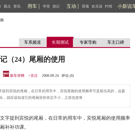
用车
互动
小新说
市
观点
资讯
学堂
游记
部落
欢乐送
约驾
使用
车系频道
长期测试
专家导购
车主口碑
记（24）尾厢的使用
：
新车评网
+关注
2008-09-24 评论 (
0
)
字提到宾悦的尾厢，在日常的用车中，宾悦尾厢的使用频率可是相当高的，这篇
块头，就应该知道它的尾厢容积肯定不小，之前也曾将
文字提到宾悦的尾厢，在日常的用车中，宾悦尾厢的使用频率
厢补补功课。