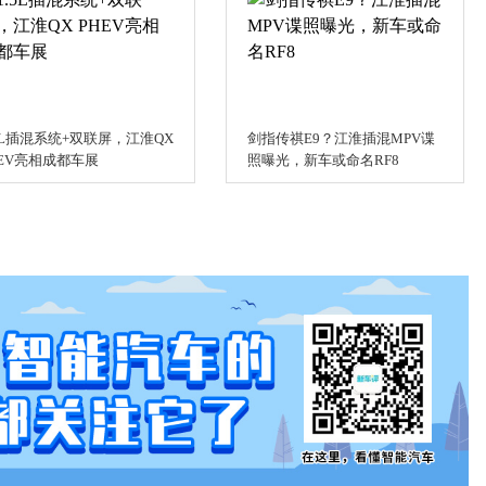
.5L插混系统+双联屏，江淮QX
剑指传祺E9？江淮插混MPV谍
HEV亮相成都车展
照曝光，新车或命名RF8