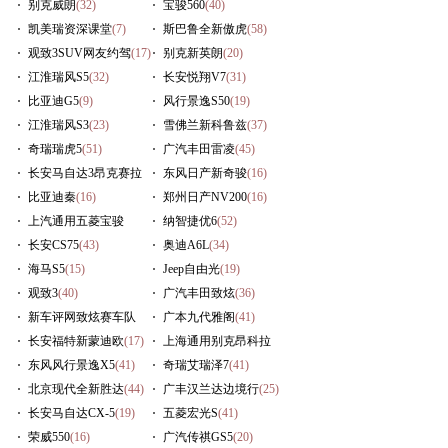
别克威朗
(32)
宝骏560
(40)
凯美瑞资深课堂
(7)
斯巴鲁全新傲虎
(58)
观致3SUV网友约驾
(17)
别克新英朗
(20)
江淮瑞风S5
(32)
长安悦翔V7
(31)
比亚迪G5
(9)
风行景逸S50
(19)
江淮瑞风S3
(23)
雪佛兰新科鲁兹
(37)
奇瑞瑞虎5
(51)
广汽丰田雷凌
(45)
长安马自达3昂克赛拉
东风日产新奇骏
(16)
(29)
比亚迪秦
(16)
郑州日产NV200
(16)
上汽通用五菱宝骏
纳智捷优6
(52)
730
长安CS75
(57)
(43)
奥迪A6L
(34)
海马S5
(15)
Jeep自由光
(19)
观致3
(40)
广汽丰田致炫
(36)
新车评网致炫赛车队
广本九代雅阁
(41)
(236)
长安福特新蒙迪欧
(17)
上海通用别克昂科拉
东风风行景逸X5
(41)
(16)
奇瑞艾瑞泽7
(41)
北京现代全新胜达
(44)
广丰汉兰达边境行
(25)
长安马自达CX-5
(19)
五菱宏光S
(41)
荣威550
(16)
广汽传祺GS5
(20)