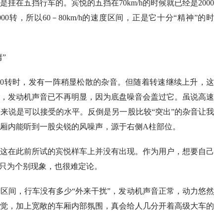
在五挡行车的。宾悦的五挡在70km/h的时候就已经是2000
000转，所以60－80km/h的速度区间，正是它十分“精神”的时
0-1700转时，发有一阵稍显松散的杂音。但随着转速继续上升，这
上时，发动机声音已不再明显，因为底盘噪音会盖过它。虽说高速
来说是可以接受的水平。反倒是另一股比较“突出”的杂音让我
，车厢内能听到一股尖锐的风噪声，源于右侧A柱部位。
这在此前所试的宾悦样车上并没有出现。作为用户，想要自己
否只为个别现象，也很难定论。
这段区间，行车没有多少“外来干扰”，发动机声音正常，动力悠然
觉，加上宽敞的车厢内部氛围，真会给人几分开着高级大车的