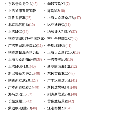
东风雪铁龙C4L
(45)
华晨宝马X1
(7)
上汽通用五菱宝骏
海马M3
(10)
630
科鲁兹赛车
(16)
(67)
上海大众新桑塔纳
(47)
北京现代朗动
(15)
比亚迪速锐
(11)
上汽MG5
(14)
纳智捷大7 SUV
(37)
别克英朗GT环中国路试
吉利全球鹰GX7
(40)
(54)
广汽丰田凯美瑞2.5
(11)
奇瑞瑞麒G3
(41)
别克君越混合动力版
上海大众新POLO
(13)
(14)
上海大众新帕萨特
(38)
一汽奔腾B50
(10)
上汽MG6 1.8T
(46)
新赛欧两厢1.2L
(12)
斯巴鲁新力狮2.5i
(48)
东风雪铁龙C5
(47)
别克新君威2.0T
(27)
广丰汉兰达3.5L
(41)
广本新奥德赛2.4
(48)
斯柯达昊锐1.8T
(48)
海马欢动1.6
(37)
别克新君威2.4L
(40)
长城炫丽1.5
(42)
雪佛兰新景程
(42)
蒙迪欧-致胜2.3
(48)
江淮宾悦2.0
(34)