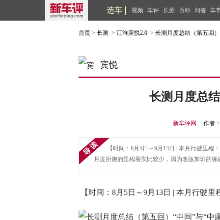
选车
视频
车评
长测
百科
问答
车
首页
>
长测
>
江淮宾悦2.0
>
长测月度总结（第五回）“
宾悦
长测月度总结
新车评网
作者
【时间：8月5日～9月13日 | 本月行驶里程：
月度所跑的里程着实比较少，因为改版加班的缘
【时间：8月5日～9月13日 | 本月行驶里程：