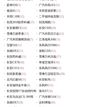
蔚来ES6
(5)
广汽丰田iA5
(15)
领克01
(15)
丰田雷凌双擎
(12)
丰田C-HR
(12)
二手福特福克斯
(12)
别克2018款昂科威
(15)
别克阅朗
(15)
长安睿骋CC
(16)
长安CS95
(10)
雪佛兰探界者
(15)
广汽丰田汉兰达
(12)
广汽本田雅阁混动
(7)
江淮瑞风A60
(11)
宝骏510
(11)
东风风行F600
(6)
东南DX3
(11)
讴歌CDX
(11)
别克昂科威
(11)
雪佛兰科沃兹
(17)
长安CX70
(16)
奇瑞艾瑞泽5
(16)
长安CS15
(16)
东风风行S500
(11)
别克新君越
(11)
雪佛兰迈锐宝XL
(18)
北汽幻速S6
(31)
长安欧尚
(12)
长安福特金牛座
(8)
乐风RV
(11)
长安悦翔V7自动挡约驾
海马S7
(26)
(9)
长安马自达CX-5约驾
广汽传祺GS4
(51)
(10)
东南DX7
(20)
吉利博瑞
(45)