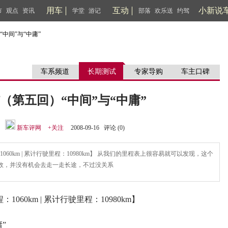
用车
互动
小新说
市
观点
资讯
学堂
游记
部落
欢乐送
约驾
中间”与“中庸”
车系频道
长期测试
专家导购
车主口碑
（第五回）“中间”与“中庸”
：
新车评网
+关注
2008-09-16 评论 (
0
)
1060km | 累计行驶里程：10980km】 从我们的里程表上很容易就可以发现，这个
故，并没有机会去走一走长途，不过没关系
1060km | 累计行驶里程：10980km】