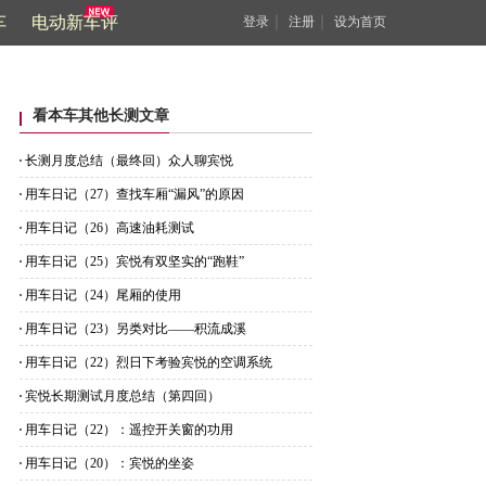
车
电动新车评
｜
｜
登录
注册
设为首页
看本车其他长测文章
长测月度总结（最终回）众人聊宾悦
用车日记（27）查找车厢“漏风”的原因
用车日记（26）高速油耗测试
用车日记（25）宾悦有双坚实的“跑鞋”
用车日记（24）尾厢的使用
用车日记（23）另类对比——积流成溪
用车日记（22）烈日下考验宾悦的空调系统
宾悦长期测试月度总结（第四回）
用车日记（22）：遥控开关窗的功用
用车日记（20）：宾悦的坐姿