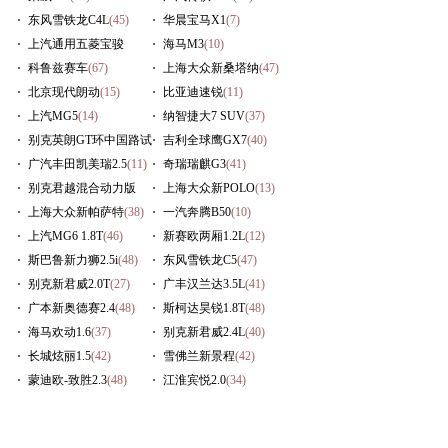
东风雪铁龙C4L
(45)
华晨宝马X1
(7)
上汽通用五菱宝骏
海马M3
(10)
630
科鲁兹赛车
(16)
(67)
上海大众新桑塔纳
(47)
北京现代朗动
(15)
比亚迪速锐
(11)
上汽MG5
(14)
纳智捷大7 SUV
(37)
别克英朗GT环中国路试
吉利全球鹰GX7
(40)
(54)
广汽丰田凯美瑞2.5
(11)
奇瑞瑞麒G3
(41)
别克君越混合动力版
上海大众新POLO
(13)
(14)
上海大众新帕萨特
(38)
一汽奔腾B50
(10)
上汽MG6 1.8T
(46)
新赛欧两厢1.2L
(12)
斯巴鲁新力狮2.5i
(48)
东风雪铁龙C5
(47)
别克新君威2.0T
(27)
广丰汉兰达3.5L
(41)
广本新奥德赛2.4
(48)
斯柯达昊锐1.8T
(48)
海马欢动1.6
(37)
别克新君威2.4L
(40)
长城炫丽1.5
(42)
雪佛兰新景程
(42)
蒙迪欧-致胜2.3
(48)
江淮宾悦2.0
(34)