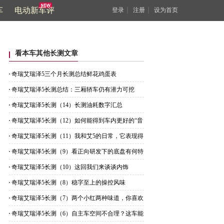
车
电动新车评
｜
｜
登录
注册
设为首页
看本车其他长测文章
奇瑞艾瑞泽5三个月长测总结鲜花鸡蛋表
奇瑞艾瑞泽5长测总结：三厢轿车仍有潜力可挖
奇瑞艾瑞泽5长测（14）长测油耗数字汇总
奇瑞艾瑞泽5长测（12）如何能得到车内更好的“音
质”？
奇瑞艾瑞泽5长测（11）我和艾5的日常，它表现得
够贴心吗？
奇瑞艾瑞泽5长测（9）看正向研发下的底盘有何特
点
奇瑞艾瑞泽5长测（10）这回我们来谈谈内饰
奇瑞艾瑞泽5长测（8）稳字至上的操控风味
奇瑞艾瑞泽5长测（7）两个小红两种味道，你喜欢
哪一种？
奇瑞艾瑞泽5长测（6）自主车空间不合理？这车能