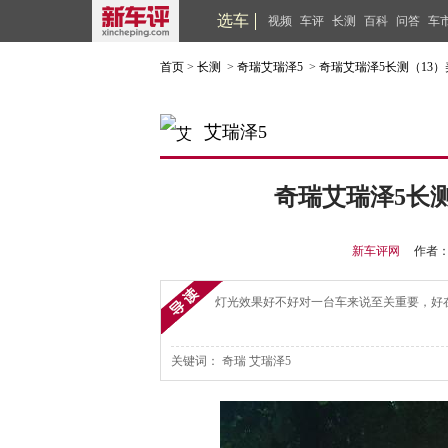
选车
视频
车评
长测
百科
问答
车
首页
>
长测
>
奇瑞艾瑞泽5
>
奇瑞艾瑞泽5长测（13
艾瑞泽5
奇瑞艾瑞泽5长
新车评网
作者
灯光效果好不好对一台车来说至关重要，好
关键词：
奇瑞
艾瑞泽5