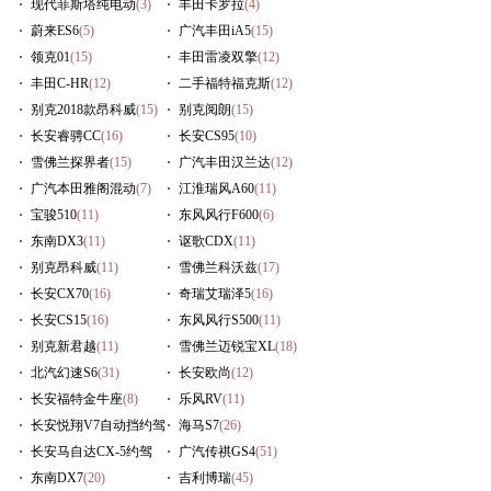
现代菲斯塔纯电动
(3)
丰田卡罗拉
(4)
蔚来ES6
(5)
广汽丰田iA5
(15)
领克01
(15)
丰田雷凌双擎
(12)
丰田C-HR
(12)
二手福特福克斯
(12)
别克2018款昂科威
(15)
别克阅朗
(15)
长安睿骋CC
(16)
长安CS95
(10)
雪佛兰探界者
(15)
广汽丰田汉兰达
(12)
广汽本田雅阁混动
(7)
江淮瑞风A60
(11)
宝骏510
(11)
东风风行F600
(6)
东南DX3
(11)
讴歌CDX
(11)
别克昂科威
(11)
雪佛兰科沃兹
(17)
长安CX70
(16)
奇瑞艾瑞泽5
(16)
长安CS15
(16)
东风风行S500
(11)
别克新君越
(11)
雪佛兰迈锐宝XL
(18)
北汽幻速S6
(31)
长安欧尚
(12)
长安福特金牛座
(8)
乐风RV
(11)
长安悦翔V7自动挡约驾
海马S7
(26)
(9)
长安马自达CX-5约驾
广汽传祺GS4
(51)
(10)
东南DX7
(20)
吉利博瑞
(45)