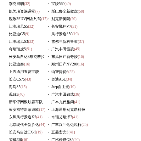
别克威朗
(32)
宝骏560
(40)
凯美瑞资深课堂
(7)
斯巴鲁全新傲虎
(58)
观致3SUV网友约驾
(17)
别克新英朗
(20)
江淮瑞风S5
(32)
长安悦翔V7
(31)
比亚迪G5
(9)
风行景逸S50
(19)
江淮瑞风S3
(23)
雪佛兰新科鲁兹
(37)
奇瑞瑞虎5
(51)
广汽丰田雷凌
(45)
长安马自达3昂克赛拉
东风日产新奇骏
(16)
(29)
比亚迪秦
(16)
郑州日产NV200
(16)
上汽通用五菱宝骏
纳智捷优6
(52)
730
长安CS75
(57)
(43)
奥迪A6L
(34)
海马S5
(15)
Jeep自由光
(19)
观致3
(40)
广汽丰田致炫
(36)
新车评网致炫赛车队
广本九代雅阁
(41)
(236)
长安福特新蒙迪欧
(17)
上海通用别克昂科拉
东风风行景逸X5
(41)
(16)
奇瑞艾瑞泽7
(41)
北京现代全新胜达
(44)
广丰汉兰达边境行
(25)
长安马自达CX-5
(19)
五菱宏光S
(41)
荣威550
(16)
广汽传祺GS5
(20)