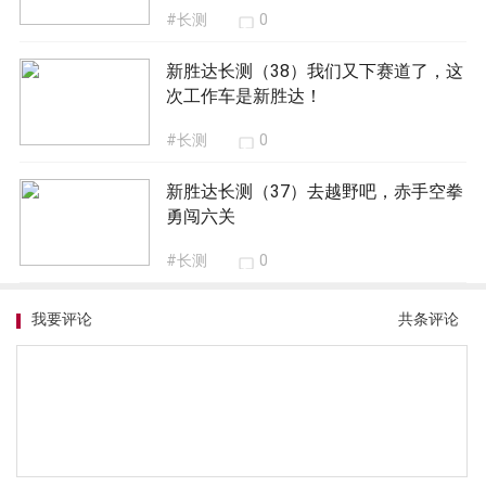
#长测
0
新胜达长测（38）我们又下赛道了，这
次工作车是新胜达！
#长测
0
新胜达长测（37）去越野吧，赤手空拳
勇闯六关
#长测
0
我要评论
共
条评论