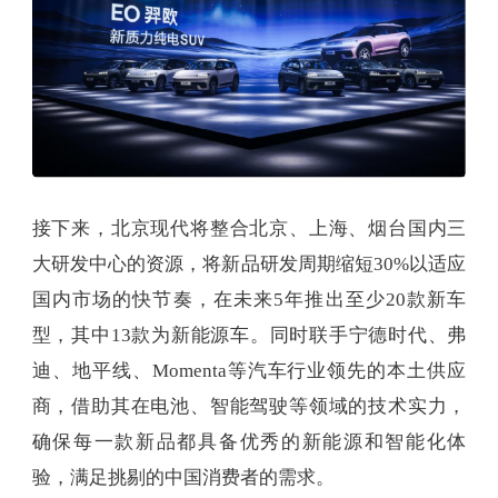
接下来，北京现代将整合北京、上海、烟台国内三
大研发中心的资源，将新品研发周期缩短30%以适应
国内市场的快节奏，在未来5年推出至少20款新车
型，其中13款为新能源车。同时联手宁德时代、弗
迪、地平线、Momenta等汽车行业领先的本土供应
商，借助其在电池、智能驾驶等领域的技术实力，
确保每一款新品都具备优秀的新能源和智能化体
验，满足挑剔的中国消费者的需求。