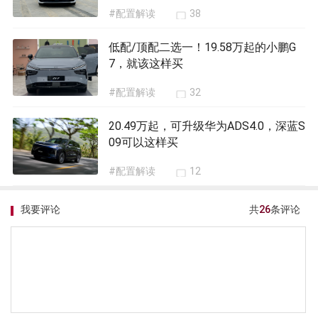
#配置解读
38
低配/顶配二选一！19.58万起的小鹏G
7，就该这样买
#配置解读
32
20.49万起，可升级华为ADS4.0，深蓝S
09可以这样买
#配置解读
12
我要评论
共
26
条评论