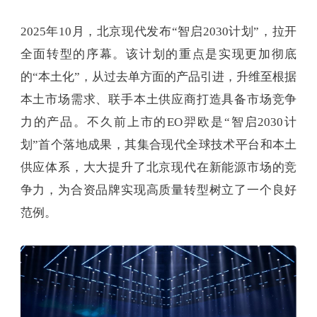
2025年10月，北京现代发布“智启2030计划”，拉开
全面转型的序幕。该计划的重点是实现更加彻底
的“本土化”，从过去单方面的产品引进，升维至根据
本土市场需求、联手本土供应商打造具备市场竞争
力的产品。不久前上市的EO羿欧是“智启2030计
划”首个落地成果，其集合现代全球技术平台和本土
供应体系，大大提升了北京现代在新能源市场的竞
争力，为合资品牌实现高质量转型树立了一个良好
范例。