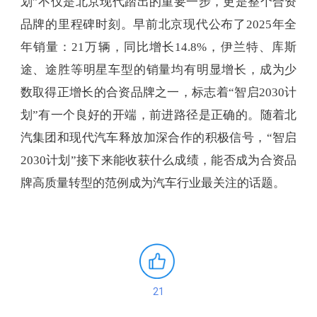
划”不仅是北京现代踏出的重要一步，更是整个合资
品牌的里程碑时刻。早前北京现代公布了2025年全
年销量：21万辆，同比增长14.8%，伊兰特、库斯
途、途胜等明星车型的销量均有明显增长，成为少
数取得正增长的合资品牌之一，标志着“智启2030计
划”有一个良好的开端，前进路径是正确的。随着北
汽集团和现代汽车释放加深合作的积极信号，“智启
2030计划”接下来能收获什么成绩，能否成为合资品
牌高质量转型的范例成为汽车行业最关注的话题。
21