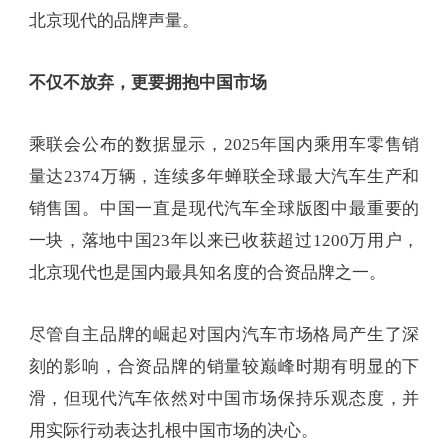
北京现代的品牌声量。
不仅不放弃，更要拥抱中国市场
乘联会公布的数据显示，2025年国内乘用车零售销
量达2374万辆，连续多年蝉联全球最大汽车生产和
销售国。中国一直是现代汽车全球版图中最重要的
一块，落地中国23年以来已收获超过1200万用户，
北京现代也是国内最具知名度的合资品牌之一。
尽管自主品牌的崛起对国内汽车市场格局产生了深
刻的影响，合资品牌的销量较巅峰时期有明显的下
滑，但现代汽车依然对中国市场保持乐观态度，并
用实际行动表达扎根中国市场的决心。