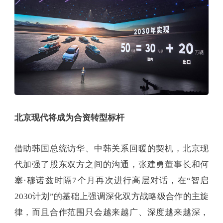
北京现代将成为合资转型标杆
借助韩国总统访华、中韩关系回暖的契机，北京现
代加强了股东双方之间的沟通，张建勇董事长和何
塞·穆诺兹时隔7个月再次进行高层对话，在“智启
2030计划”的基础上强调深化双方战略级合作的主旋
律，而且合作范围只会越来越广、深度越来越深，