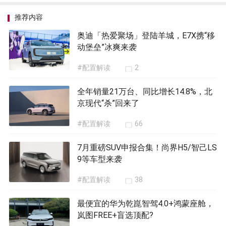
推荐内容
奥迪「热爱聚场」登陆羊城，E7X携“移
动堡垒”冰爽来袭
#配置解读
2
全年销量21万台、同比增长14.8%，北
京现代“杀”回来了
#配置解读
66
7月重磅SUV申报合集！尚界H5/智己LS
9等车型来袭
#配置解读
38
最便宜的华为乾崑智驾4.0+鸿蒙座舱，
岚图FREE+盲选顶配?