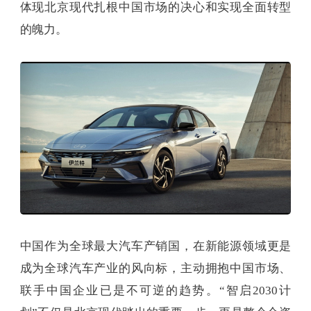
体现北京现代扎根中国市场的决心和实现全面转型
的魄力。
中国作为全球最大汽车产销国，在新能源领域更是
成为全球汽车产业的风向标，主动拥抱中国市场、
联手中国企业已是不可逆的趋势。“智启2030计