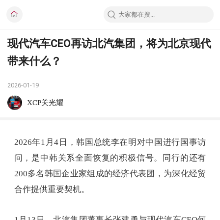
现代汽车CEO再访北汽集团，将为北京现代
带来什么？
2026-01-19
XCP关光耀
2026年1月4日，韩国总统李在明对中国进行国事访
问，是中韩关系全面恢复的积极信号。同行的还有
200多名韩国企业家组成的经济代表团，为深化经贸
合作提供重要契机。
1月13日，北汽集团董事长张建勇与现代汽车CEO何