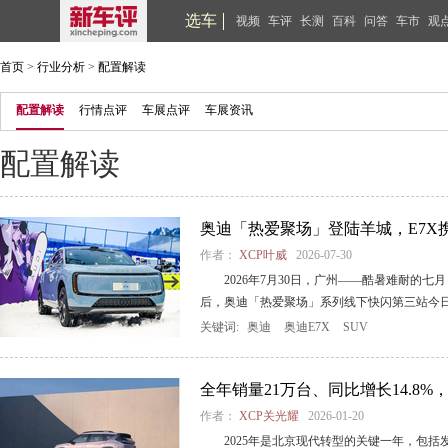
选车
视频
车评
长测
百科
问答
车市
观
首页
>
行业分析
>
配置解读
配置解读
行情点评
车展点评
车展资讯
配置解读
奥迪「热爱聚场」登陆羊城，E7X
作者：
XCP叶威
2026-07-30
2026年7月30日，广州——酷暑难耐的
后，奥迪「热爱聚场」系列线下快闪第三站今日正
关键词:
奥迪
奥迪E7X
SUV
全年销量21万台、同比增长14.8%
作者：
XCP关光耀
2026-01-20
2025年是北京现代转型的关键一年，包括发