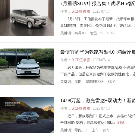
7月重磅SUV申报合集！尚界H5/智
作者：
XCP叶俊杰
2025-07-17
7月16日，工信部发布了最新一批新车申
界M8纯电、尚界H5、领克08 EM-P、智己LS...
关键词:
尚界H5
智己LS9
SUV
最便宜的华为乾崑智驾4.0+鸿蒙座舱
作者：
XCP伍卓彦
2025-07-14
20万出头，标配华为乾崑智驾ADS 4+鸿
下的产品，但是它真的做到了极致的性价比，这.
关键词:
岚图
岚图FREE+
SUV
14.98万起，激光雷达+双动力！新
作者：
XCP叶俊杰
2025-07-13
近日，新款零跑C11正式上市，共推出5款车型
全域800V架构，最高续航达640km...
浏览
关键词:
零跑C11
上市
购车