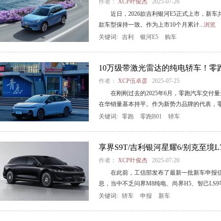
作者：
XCP叶俊杰
2025-07-26
近日，2026款吉利银河E5正式上市，新车共推
款车型保持一致。作为上市10个月累计...
浏览
关键词:
吉利
银河E5
购车
10万级带激光雷达的纯电轿车！零跑
作者：
XCP伍卓彦
2025-07-25
在刚刚过去的2025年6月，零跑汽车交付量
在华销量基本持平。作为新势力品牌的代表，零.
关键词:
零跑
零跑B01
轿车
享界S9T/吉利银河星耀6/别克至境
作者：
XCP叶俊杰
2025-07-20
在此前，工信部发布了最新一批新车申报信
息，当中不乏问界M8纯电、尚界H5、智己LS9等
关键词:
轿车
申报
新车