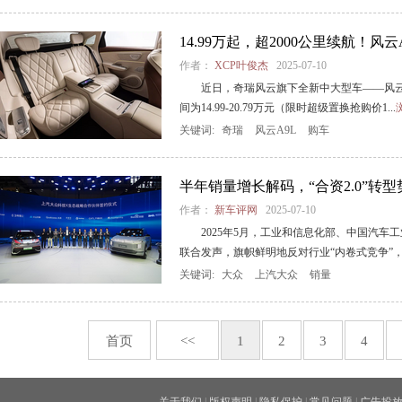
14.99万起，超2000公里续航！风
作者：
XCP叶俊杰
2025-07-10
近日，奇瑞风云旗下全新中大型车——风云
间为14.99-20.79万元（限时超级置换抢购价1...
关键词:
奇瑞
风云A9L
购车
半年销量增长解码，“合资2.0”转
作者：
新车评网
2025-07-10
2025年5月，工业和信息化部、中国汽
联合发声，旗帜鲜明地反对行业“内卷式竞争”，呼
关键词:
大众
上汽大众
销量
首页
<<
1
2
3
4