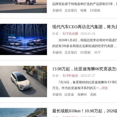
品牌首款基于纯电架构打造的产品弈欧EO等，展.
关键词:
北京现代
销量
EO弈欧
现代汽车CEO再访北汽集团，将为
作者：
XCP关光耀
2026-01-19
2026年1月4日，韩国总统李在明对中国
的还有200多名韩国企业家组成的经济代表团，为深
关键词:
北京现代
EO弈欧
SUV
13.98万起，比亚迪海狮06究竟该
作者：
XCP叶俊杰
2025-07-27
7月24日，备受期待的比亚迪海狮06 EV和DM
万元。作为比亚迪海洋系列的又一...
浏览
关键词:
比亚迪
海狮06
选购
最长续航610km！10.98万起，20