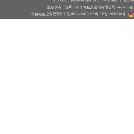
关于我们
|
版权声明
|
隐私保护
|
常见问题
|
广告投
版权所有：深圳市新车评信息咨询有限公司 xincheping
增值电信业务经营许可证粤B2-20070367
粤ICP备06090518号