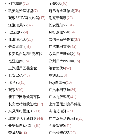
别克威朗
(32)
宝骏560
(40)
凯美瑞资深课堂
(7)
斯巴鲁全新傲虎
(58)
观致3SUV网友约驾
(17)
别克新英朗
(20)
江淮瑞风S5
(32)
长安悦翔V7
(31)
比亚迪G5
(9)
风行景逸S50
(19)
江淮瑞风S3
(23)
雪佛兰新科鲁兹
(37)
奇瑞瑞虎5
(51)
广汽丰田雷凌
(45)
长安马自达3昂克赛拉
东风日产新奇骏
(16)
(29)
比亚迪秦
(16)
郑州日产NV200
(16)
上汽通用五菱宝骏
纳智捷优6
(52)
730
长安CS75
(57)
(43)
奥迪A6L
(34)
海马S5
(15)
Jeep自由光
(19)
观致3
(40)
广汽丰田致炫
(36)
新车评网致炫赛车队
广本九代雅阁
(41)
(236)
长安福特新蒙迪欧
(17)
上海通用别克昂科拉
东风风行景逸X5
(41)
(16)
奇瑞艾瑞泽7
(41)
北京现代全新胜达
(44)
广丰汉兰达边境行
(25)
长安马自达CX-5
(19)
五菱宏光S
(41)
荣威550
(16)
广汽传祺GS5
(20)