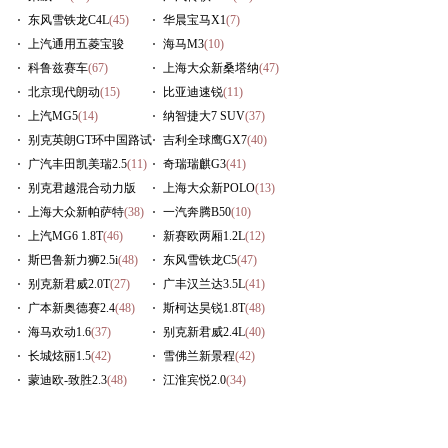
东风雪铁龙C4L
(45)
华晨宝马X1
(7)
上汽通用五菱宝骏
海马M3
(10)
630
科鲁兹赛车
(16)
(67)
上海大众新桑塔纳
(47)
北京现代朗动
(15)
比亚迪速锐
(11)
上汽MG5
(14)
纳智捷大7 SUV
(37)
别克英朗GT环中国路试
吉利全球鹰GX7
(40)
(54)
广汽丰田凯美瑞2.5
(11)
奇瑞瑞麒G3
(41)
别克君越混合动力版
上海大众新POLO
(13)
(14)
上海大众新帕萨特
(38)
一汽奔腾B50
(10)
上汽MG6 1.8T
(46)
新赛欧两厢1.2L
(12)
斯巴鲁新力狮2.5i
(48)
东风雪铁龙C5
(47)
别克新君威2.0T
(27)
广丰汉兰达3.5L
(41)
广本新奥德赛2.4
(48)
斯柯达昊锐1.8T
(48)
海马欢动1.6
(37)
别克新君威2.4L
(40)
长城炫丽1.5
(42)
雪佛兰新景程
(42)
蒙迪欧-致胜2.3
(48)
江淮宾悦2.0
(34)