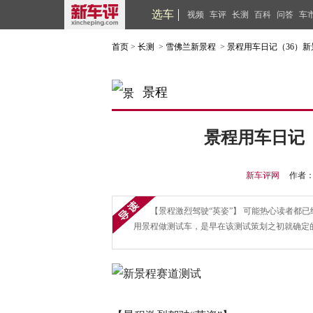
选车
视频
车评
长测
百科
问答
车
首页
>
长测
>
雪佛兰新景程
>
景程用车日记（36）
景程
景程用车日记
新车评网
作者
【景程激烈驾驶“英姿”】 可能热心读者都
用景程做测试车，是早在该测试策划之初就确定