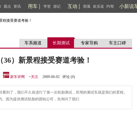
用车
互动
小新说
市
观点
资讯
学堂
游记
部落
欢乐送
约驾
新景程接受赛道考验！
车系频道
长期测试
专家导购
车主口碑
（36）新景程接受赛道考验！
：
新车评网
+关注
2009-06-02 评论 (
0
)
已经看到了，我们不久前进行了第一次轮胎测试，所用的测试车就是我们的景程。
的。因为提供测试轮胎的固铂公司，先询问了我们