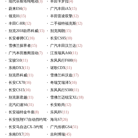
现代菲斯塔纯电动
(3)
丰田卡罗拉
(4)
蔚来ES6
(5)
广汽丰田iA5
(15)
领克01
(15)
丰田雷凌双擎
(12)
丰田C-HR
(12)
二手福特福克斯
(12)
别克2018款昂科威
(15)
别克阅朗
(15)
长安睿骋CC
(16)
长安CS95
(10)
雪佛兰探界者
(15)
广汽丰田汉兰达
(12)
广汽本田雅阁混动
(7)
江淮瑞风A60
(11)
宝骏510
(11)
东风风行F600
(6)
东南DX3
(11)
讴歌CDX
(11)
别克昂科威
(11)
雪佛兰科沃兹
(17)
长安CX70
(16)
奇瑞艾瑞泽5
(16)
长安CS15
(16)
东风风行S500
(11)
别克新君越
(11)
雪佛兰迈锐宝XL
(18)
北汽幻速S6
(31)
长安欧尚
(12)
长安福特金牛座
(8)
乐风RV
(11)
长安悦翔V7自动挡约驾
海马S7
(26)
(9)
长安马自达CX-5约驾
广汽传祺GS4
(51)
(10)
东南DX7
(20)
吉利博瑞
(45)