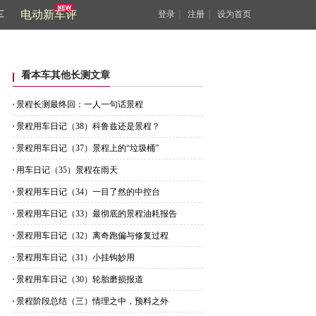
车
电动新车评
｜
｜
登录
注册
设为首页
看本车其他长测文章
景程长测最终回：一人一句话景程
景程用车日记（38）科鲁兹还是景程？
景程用车日记（37）景程上的“垃圾桶”
用车日记（35）景程在雨天
景程用车日记（34）一目了然的中控台
景程用车日记（33）最彻底的景程油耗报告
景程用车日记（32）离奇跑偏与修复过程
景程用车日记（31）小挂钩妙用
景程用车日记（30）轮胎磨损报道
景程阶段总结（三）情理之中，预料之外