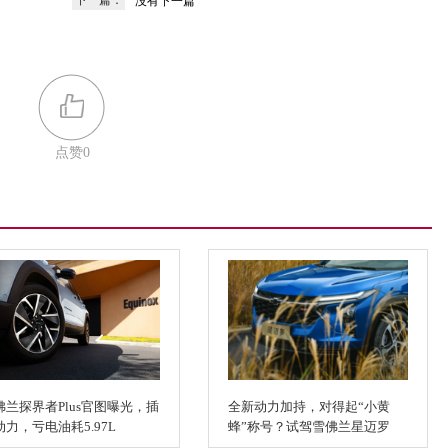
下一篇：
没有下一篇
点赞
0
佛兰探界者Plus官图曝光，插
全新动力加持，对得起“小黄
动力，亏电油耗5.97L
蜂”称号？试驾雪佛兰星迈罗