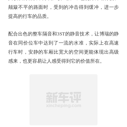
颠簸不平的路面时，受到的冲击得到缓冲，进一步
提高的行车的品质。
配合出色的整车隔音和3ST的静音技术，让博瑞的静
音在同价位车中达到了一流的水准，实际上在高速
行车时，安静的车厢比宽大的空间更能体现出高级
感来，也更容易让人感受得到它的价值所在。