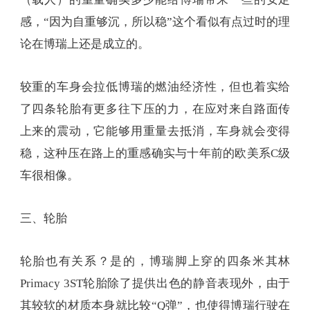
感，“因为自重够沉，所以稳”这个看似有点过时的理
论在博瑞上还是成立的。
较重的车身会拉低博瑞的燃油经济性，但也着实给
了四条轮胎有更多往下压的力，在应对来自路面传
上来的震动，它能够用重量去抵消，车身就会变得
稳，这种压在路上的重感确实与十年前的欧美系C级
车很相像。
三、轮胎
轮胎也有关系？是的，博瑞脚上穿的四条米其林
Primacy 3ST轮胎除了提供出色的静音表现外，由于
其较软的材质本身就比较“Q弹”，也使得博瑞行驶在