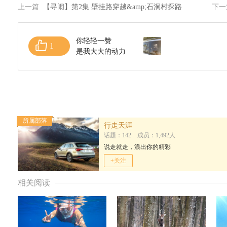
上一篇
【寻闹】第2集 壁挂路穿越&amp;石洞村探路
下
你轻轻一赞
1
是我大大的动力
所属部落
行走天涯
话题：142 成员：1,492人
说走就走，浪出你的精彩
+关注
相关阅读