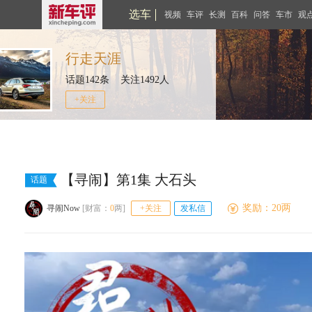
选车
视频
车评
长测
百科
问答
车市
观
行走天涯
话题142条 关注1492人
+关注
【寻闹】第1集 大石头
话题
奖励：20两
寻闹Now
[财富：
0
两]
+关注
发私信