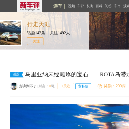
选车
视频
车评
长测
百科
问答
车市
观
行走天涯
话题142条 关注1492人
+关注
马里亚纳未经雕琢的宝石——ROTA岛潜
话题
奖励：200两
彭湃到不了
[财富：
0
两]
+关注
发私信