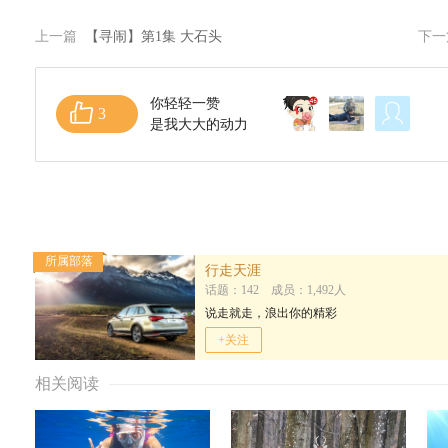
上一篇
【寻闹】第1集 大石头
下
你轻轻一赞
3
是我大大的动力
所属部落
行走天涯
话题：142 成员：1,492人
说走就走，浪出你的精彩
+关注
相关阅读