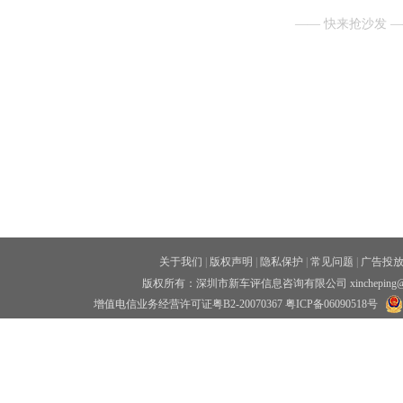
—— 快来抢沙发 
关于我们
|
版权声明
|
隐私保护
|
常见问题
|
广告投
版权所有：深圳市新车评信息咨询有限公司 xincheping
增值电信业务经营许可证粤B2-20070367
粤ICP备06090518号