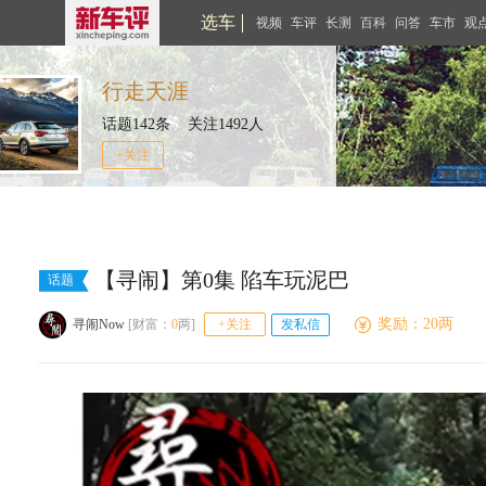
选车
视频
车评
长测
百科
问答
车市
观
行走天涯
话题142条 关注1492人
+关注
【寻闹】第0集 陷车玩泥巴
话题
奖励：20两
寻闹Now
[财富：
0
两]
+关注
发私信