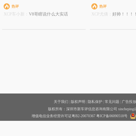
热评
热评
XCP车小新：
V8哥瞎说什么大实话
XCP尤倩：
好帅！！！
关于我们
|
版权声明
|
隐私保护
|
常见问题
|
广告投
版权所有：深圳市新车评信息咨询有限公司 xincheping
增值电信业务经营许可证粤B2-20070367
粤ICP备06090518号