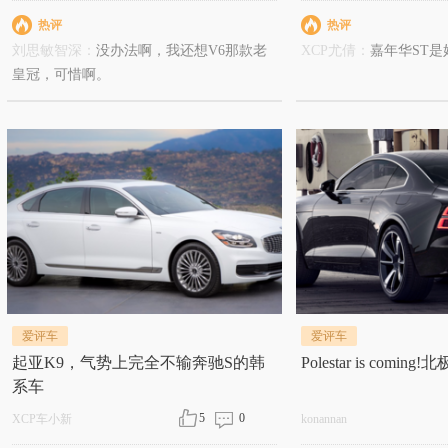
起码他自己要热衷于干这事才行。
热评
热评
刘思敏智深：
没办法啊，我还想V6那款老
XCP尤倩：
嘉年华ST是
皇冠，可惜啊。
爱评车
爱评车
起亚K9，气势上完全不输奔驰S的韩
Polestar is com
系车
5
0
XCP车小新
konannan