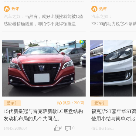
热评
热评
汽车之奴：
当然有，就好比顿挫就能被G值
汽车之奴：
感应器精确测量，哪怕你不觉得顿挫是缺
ES200的动力说它不
点，但它在同类车型中属于哪个层次仍然
驳，除非你说潘长江在
是固定的。还有你忽视了一个基础逻辑，
矮。
我写这东西无利可图吧？虽说主要目的是
至于什么销量，与我何
写给未来的自己看的以免老糊涂了，但也
被XCP坑爹的发布系统折腾得半死，也是靠
一星半点热情才忍下来的吧？如果我对车
的优缺点置若罔闻，那你根本就看不到这
种长文更不会有机会发表这条评论了。放
开了来说，就算你做一个千夫所指只讲优
点的作者，比如首页那个Inspire吹，也不是
奖励：200 两
爱评车
爱评车
那么容易的，首先你得知道所有车的优
15代新皇冠与雷克萨新款LC底盘结构
福克斯ST嘉年华ST高尔
点，然后还要有足够的演技让人看不穿，
发动机布局的几个共同点。
使用小结与简单对比
就好比一个伪君子，如果能坚持到在所有
人面前都像个好人这份上，那就几乎等于
8
0
1484572086304
仙贝Hot Hatch
是个好人了，可不是给钱就能做得到的，