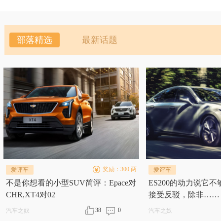
部落精选
最新话题
奖励：300 两
爱评车
爱评车
不是你想看的小型SUV简评：Epace对
ES200的动力说它
CHR,XT4对02
接受反驳，除非……
38
0
汽车之奴
汽车之奴