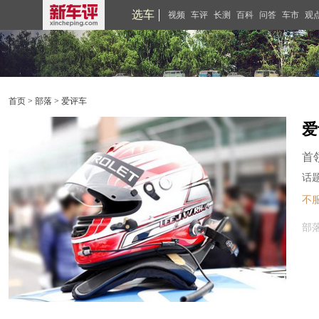
选车
视频
车评
长测
百科
问答
车市
观
首页
>
部落
>
爱评车
爱
首
话
不
部