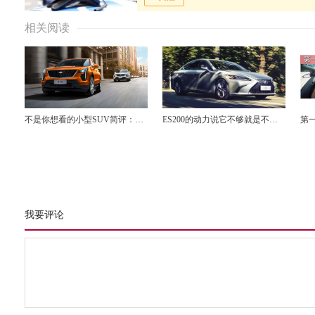
相关阅读
不是你想看的小型SUV简评：
ES200的动力说它不够就是不
第
Epace对CHR,XT4对02
够，不接受反驳，除非……
ST
我要评论