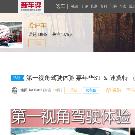
选车
视频
车评
长测
百科
问答
车市
观
爱评车
话题430条 关注4376人
+关注
第一视角驾驶体验 嘉年华ST ＆ 速翼特 （
话题
奖励：150
仙贝Hot Hatch
[财富：
0
两]
+关注
发私信