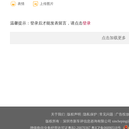
表情
上传图片
温馨提示：登录后才能发表留言，请点击
登录
点击加载更多
关于我们
|
版权声明
|
隐私保护
|
常见问题
|
广告投
版权所有：深圳市新车评信息咨询有限公司 xincheping
增值电信业务经营许可证粤B2-20070367
粤ICP备06090518号