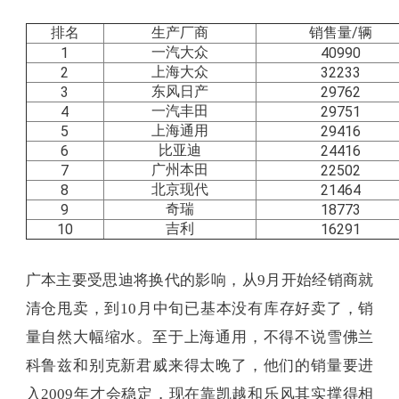
排名
生产厂商
销售量/辆
一汽大众
1
40990
上海大众
2
32233
东风日产
3
29762
一汽丰田
4
29751
上海通用
5
29416
比亚迪
6
24416
广州本田
7
22502
北京现代
8
21464
奇瑞
9
18773
吉利
10
16291
广本主要受思迪将换代的影响，从9月开始经销商就
清仓甩卖，到10月中旬已基本没有库存好卖了，销
量自然大幅缩水。至于上海通用，不得不说雪佛兰
科鲁兹和别克新君威来得太晚了，他们的销量要进
入2009年才会稳定，现在靠凯越和乐风其实撑得相