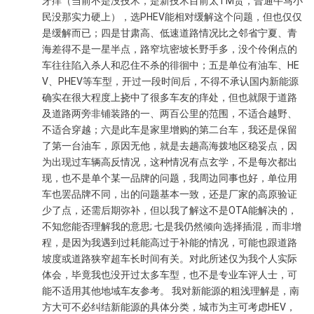
牙痒（当前不是没技术，是新技术目前太TM贵，普通牛马小
民没那实力硬上），选PHEV能相对缓解这个问题，但也仅仅
是缓解而已；四是甘肃高、低速道路情况比之邻省宁夏、青
海差得不是一星半点，路窄坑密坡长野手多，没个伶俐点的
车往往陷入杀人和忍住不杀的徘徊中；五是单位有油车、HE
V、PHEV等车型，开过一段时间后，不得不承认国内新能源
确实在很大程度上挠中了很多车友的痒处，但也就限于道路
及道路两旁非铺装路的一、两百公里的范围，不适合越野、
不适合穿越；六是此车是家里增购的第二台车，我还是保留
了第一台油车，原因无他，就是去趟高海拨地区稳妥点，因
为出现过车辆高反情况，这种情况有点玄学，不是每次都出
现，也不是单个某一品牌的问题，我周边同事也好，单位用
车也罢品牌不同，出的问题基本一致，还是厂家的高原验证
少了点，还需后期弥补，但以我了解这不是OTA能解决的，
不知您能否理解我的意思; 七是我仍然倾向选择插混，而非增
程，是因为我遇到过耗能高过于补能的情况，可能也跟道路
坡度或道路狭窄超车长时间有关。对此所述仅为我个人实际
体会，毕竟我也没开过太多车型，也不是专业车评人士，可
能不适用其他地域车友参考。 我对新能源的粗浅理解是，南
方大可不必纠结新能源的具体分类，城市为主可考虑HEV，