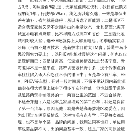
往），以我为例，本人地处西北甘肃，工作城区占7成，市外
占3成，闲睱爱自驾乱逛，无家桩但商桩便利，我目前已购方
程豹近1年，行驶约5Wkm，我之所以这么选，一来是单位出
差有油补，省的就是赚得，所以考虑了新能源；二是HEV不
适合我无家桩又需不定期外出的生活状态，尤其是西北离开
城区补电有点麻烦，比不得南方或高GDP省份；三是西北地
域相对较大些，选HEV吧就得上大容量电池，冬季确实有点
牙痒（当前不是没技术，是新技术目前太TM贵，普通牛马小
民没那实力硬上），选PHEV能相对缓解这个问题，但也仅仅
是缓解而已；四是甘肃高、低速道路情况比之邻省宁夏、青
海差得不是一星半点，路窄坑密坡长野手多，没个伶俐点的
车往往陷入杀人和忍住不杀的徘徊中；五是单位有油车、HE
V、PHEV等车型，开过一段时间后，不得不承认国内新能源
确实在很大程度上挠中了很多车友的痒处，但也就限于道路
及道路两旁非铺装路的一、两百公里的范围，不适合越野、
不适合穿越；六是此车是家里增购的第二台车，我还是保留
了第一台油车，原因无他，就是去趟高海拨地区稳妥点，因
为出现过车辆高反情况，这种情况有点玄学，不是每次都出
现，也不是单个某一品牌的问题，我周边同事也好，单位用
车也罢品牌不同，出的问题基本一致，还是厂家的高原验证