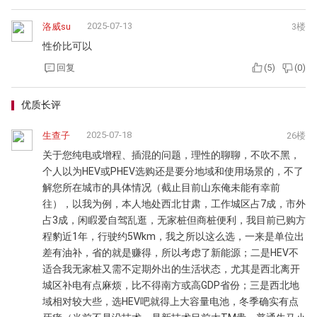
2025-07-13
洛威su
3楼
性价比可以
回复
(
5
)
(
0
)
优质长评
2025-07-18
生查子
26楼
关于您纯电或增程、插混的问题，理性的聊聊，不吹不黑，
个人以为HEV或PHEV选购还是要分地域和使用场景的，不了
解您所在城市的具体情况（截止目前山东俺未能有幸前
往），以我为例，本人地处西北甘肃，工作城区占7成，市外
占3成，闲睱爱自驾乱逛，无家桩但商桩便利，我目前已购方
程豹近1年，行驶约5Wkm，我之所以这么选，一来是单位出
差有油补，省的就是赚得，所以考虑了新能源；二是HEV不
适合我无家桩又需不定期外出的生活状态，尤其是西北离开
城区补电有点麻烦，比不得南方或高GDP省份；三是西北地
域相对较大些，选HEV吧就得上大容量电池，冬季确实有点