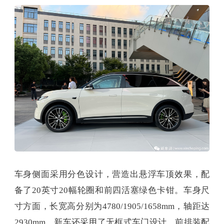
车身侧面采用分色设计，营造出悬浮车顶效果，配
备了20英寸20幅轮圈和前四活塞绿色卡钳。车身尺
寸方面，长宽高分别为4780/1905/1658mm，轴距达
2930mm。新车还采用了无框式车门设计，前排装配