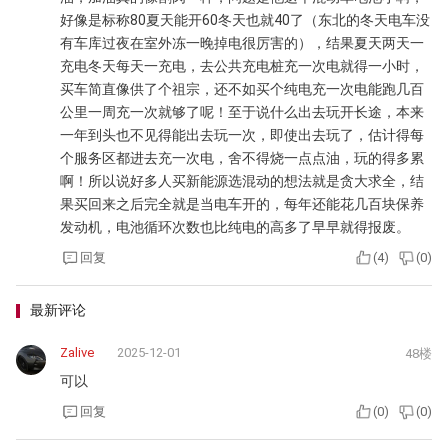
好像是标称80夏天能开60冬天也就40了（东北的冬天电车没
有车库过夜在室外冻一晚掉电很厉害的），结果夏天两天一
充电冬天每天一充电，去公共充电桩充一次电就得一小时，
买车简直像供了个祖宗，还不如买个纯电充一次电能跑几百
公里一周充一次就够了呢！至于说什么出去玩开长途，本来
一年到头也不见得能出去玩一次，即使出去玩了，估计得每
个服务区都进去充一次电，舍不得烧一点点油，玩的得多累
啊！所以说好多人买新能源选混动的想法就是贪大求全，结
果买回来之后完全就是当电车开的，每年还能花几百块保养
发动机，电池循环次数也比纯电的高多了早早就得报废。
回复
(
4
)
(
0
)
最新评论
Zalive
2025-12-01
48楼
可以
回复
(
0
)
(
0
)