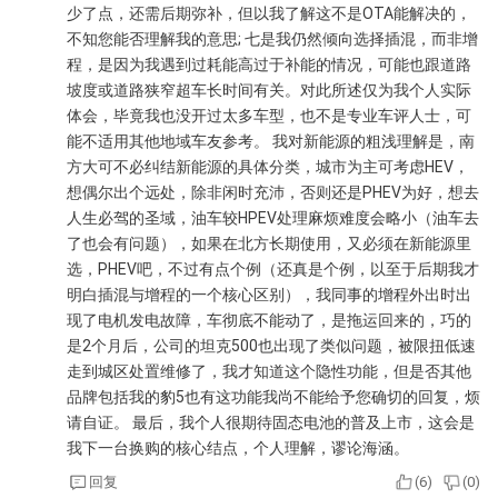
少了点，还需后期弥补，但以我了解这不是OTA能解决的，
不知您能否理解我的意思; 七是我仍然倾向选择插混，而非增
程，是因为我遇到过耗能高过于补能的情况，可能也跟道路
坡度或道路狭窄超车长时间有关。对此所述仅为我个人实际
体会，毕竟我也没开过太多车型，也不是专业车评人士，可
能不适用其他地域车友参考。 我对新能源的粗浅理解是，南
方大可不必纠结新能源的具体分类，城市为主可考虑HEV，
想偶尔出个远处，除非闲时充沛，否则还是PHEV为好，想去
人生必驾的圣域，油车较HPEV处理麻烦难度会略小（油车去
了也会有问题），如果在北方长期使用，又必须在新能源里
选，PHEV吧，不过有点个例（还真是个例，以至于后期我才
明白插混与增程的一个核心区别），我同事的增程外出时出
现了电机发电故障，车彻底不能动了，是拖运回来的，巧的
是2个月后，公司的坦克500也出现了类似问题，被限扭低速
走到城区处置维修了，我才知道这个隐性功能，但是否其他
品牌包括我的豹5也有这功能我尚不能给予您确切的回复，烦
请自证。 最后，我个人很期待固态电池的普及上市，这会是
我下一台换购的核心结点，个人理解，谬论海涵。
回复
(
6
)
(
0
)