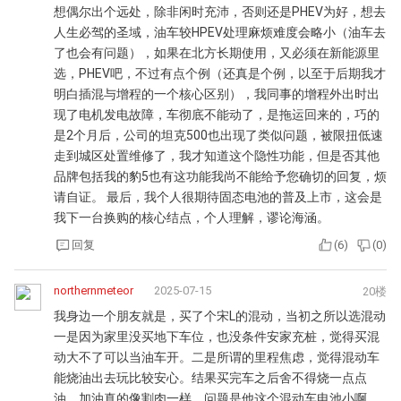
想偶尔出个远处，除非闲时充沛，否则还是PHEV为好，想去
人生必驾的圣域，油车较HPEV处理麻烦难度会略小（油车去
了也会有问题），如果在北方长期使用，又必须在新能源里
选，PHEV吧，不过有点个例（还真是个例，以至于后期我才
明白插混与增程的一个核心区别），我同事的增程外出时出
现了电机发电故障，车彻底不能动了，是拖运回来的，巧的
是2个月后，公司的坦克500也出现了类似问题，被限扭低速
走到城区处置维修了，我才知道这个隐性功能，但是否其他
品牌包括我的豹5也有这功能我尚不能给予您确切的回复，烦
请自证。 最后，我个人很期待固态电池的普及上市，这会是
我下一台换购的核心结点，个人理解，谬论海涵。
回复
(
6
)
(
0
)
northernmeteor
2025-07-15
20楼
我身边一个朋友就是，买了个宋L的混动，当初之所以选混动
一是因为家里没买地下车位，也没条件安家充桩，觉得买混
动大不了可以当油车开。二是所谓的里程焦虑，觉得混动车
能烧油出去玩比较安心。结果买完车之后舍不得烧一点点
油，加油真的像割肉一样，问题是他这个混动车电池小啊，