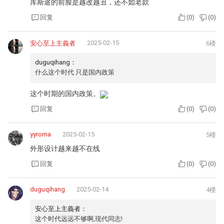
库斯途的前脸是越改越丑，还不如老款
回复
(
0
)
(
0
)
2025-02-15
安心至上主義者
6楼
duguqihang：
什么这个时代 只是国内政策
这个时期的国内政策。
回复
(
0
)
(
0
)
yyroma
2025-02-15
5楼
外形设计越来越不在线
回复
(
0
)
(
0
)
duguqihang
2025-02-14
4楼
安心至上主義者：
这个时代远远不够啊,现代同志!