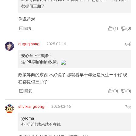
都提倡三胎了
你说得对
回复
(
1
)
(
0
)
duguqihang
2025-02-16
8楼
安心至上主義者：
这个时期的国内政策。
政策导向的东西 不好说了 那就看早十年还是只生一个好 现
在都提倡三胎了
回复
(
0
)
(
0
)
shuixiangdong
2025-02-16
7楼
yyroma：
外形设计越来越不在线