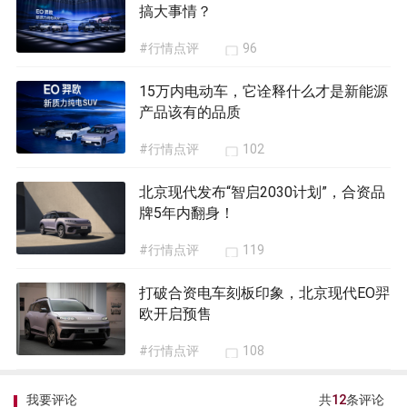
搞大事情？
#行情点评
96
15万内电动车，它诠释什么才是新能源
产品该有的品质
#行情点评
102
北京现代发布“智启2030计划”，合资品
牌5年内翻身！
#行情点评
119
打破合资电车刻板印象，北京现代EO羿
欧开启预售
#行情点评
108
我要评论
共
12
条评论