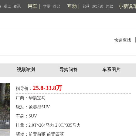
用车
互动
小新说
市
观点
资讯
学堂
游记
部落
欢乐送
约驾
快速查找
视频评测
导购问答
车系图片
25.8-33.8万
指导价：
厂商：华晨宝马
级别：紧凑型SUV
车身：SUV
排量：2.0T//204马力 2.0T//335马力
驱动：前置前驱 前置四驱