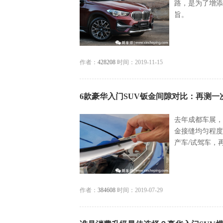
路，是为了增添
旨。
作者：
428208
时间：2019-11-15
6款豪华入门SUV钣金间隙对比：再测一
​去年成都车展
金接缝均匀程度
产车/试驾车，
作者：
384608
时间：2019-07-29