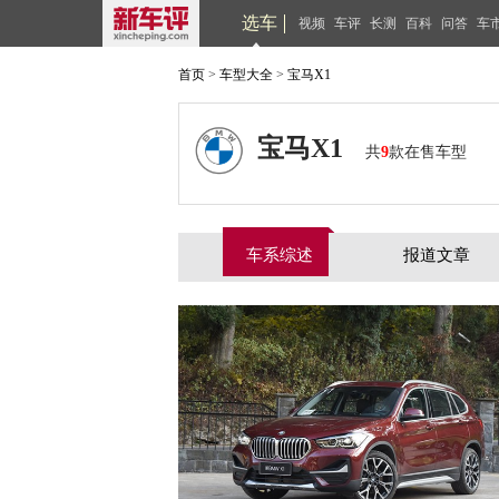
选车
视频
车评
长测
百科
问答
车
首页
>
车型大全
>
宝马X1
宝马X1
共
9
款在售车型
车系综述
报道文章