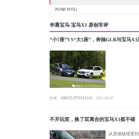
2024款 M35Li
华晨宝马-宝马X1 原创车评
“小7座”VS“大5座”，奔驰GLB与宝马X
作者：
439255,375374
时间：2021-06-07
不开玩笑，换了双离合的宝马X1挺不错
从景德镇瑶里到