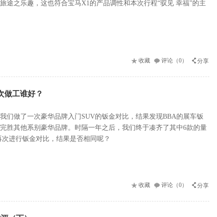
旅途之乐趣，这也符合宝马X1的产品调性和本次行程“驭见 幸福”的主
收藏
评论（0）
分享
次做工谁好？
，我们做了一次豪华品牌入门SUV的钣金对比，结果发现BBA的展车钣
完胜其他系别豪华品牌。时隔一年之后，我们终于凑齐了其中6款的量
再次进行钣金对比，结果是否相同呢？
收藏
评论（0）
分享