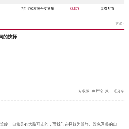
7挡湿式双离合变速箱
33.8万
参数配置
更多>
1间的抉择
收藏
评论（0）
分享
篁岭，自然是有大路可走的，而我们选择较为僻静、景色秀美的山