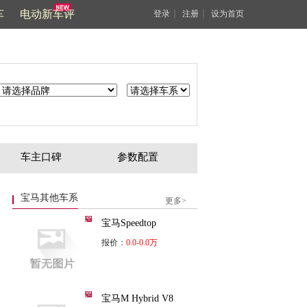
车
电动新车评
｜
｜
登录
注册
设为首页
车主口碑
参数配置
宝马其他车系
更多>
宝马Speedtop
报价：
0.0-0.0万
宝马M Hybrid V8