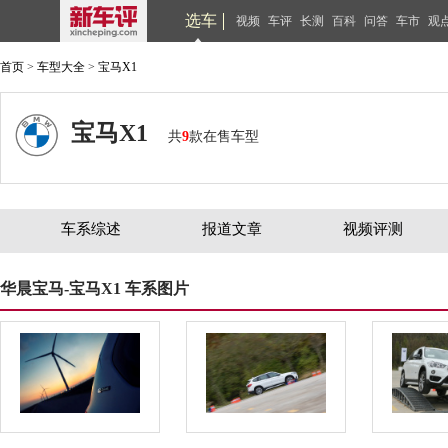
选车
视频
车评
长测
百科
问答
车市
观
首页
>
车型大全
>
宝马X1
宝马X1
共
9
款在售车型
车系综述
报道文章
视频评测
华晨宝马-宝马X1 车系图片