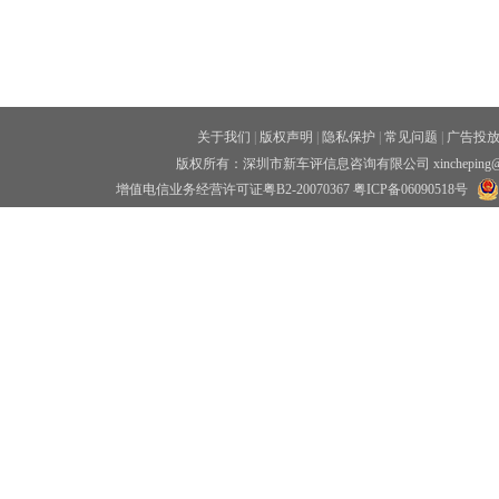
关于我们
|
版权声明
|
隐私保护
|
常见问题
|
广告投
版权所有：深圳市新车评信息咨询有限公司 xincheping
增值电信业务经营许可证粤B2-20070367
粤ICP备06090518号