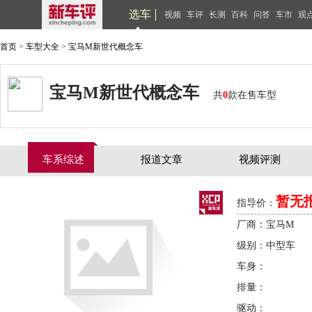
选车
视频
车评
长测
百科
问答
车市
观
首页
>
车型大全
>
宝马M新世代概念车
宝马M新世代概念车
共
0
款在售车型
车系综述
报道文章
视频评测
暂无
指导价：
厂商：宝马M
级别：中型车
车身：
排量：
驱动：