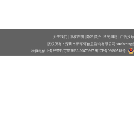
关于我们
|
版权声明
|
隐私保护
|
常见问题
|
广告投
版权所有：深圳市新车评信息咨询有限公司 xincheping
增值电信业务经营许可证粤B2-20070367
粤ICP备06090518号