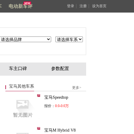
车
电动新车评
｜
｜
登录
注册
设为首页
车主口碑
参数配置
宝马其他车系
更多>
宝马Speedtop
报价：
0.0-0.0万
宝马M Hybrid V8