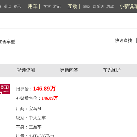
用车
互动
小新说
市
观点
资讯
学堂
游记
部落
欢乐送
约驾
快速查找
在售车型
视频评测
导购问答
车系图片
146.89万
指导价：
补贴后售价：
146.89万
厂商：宝马M
级别：中大型车
车身：三厢车
排量：4.4T//585马力