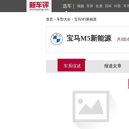
选车
视频
车评
长测
百科
问答
车
首页
>
车型大全
>
宝马M5新能源
宝马M5新能源
共
1
款
车系综述
报道文章