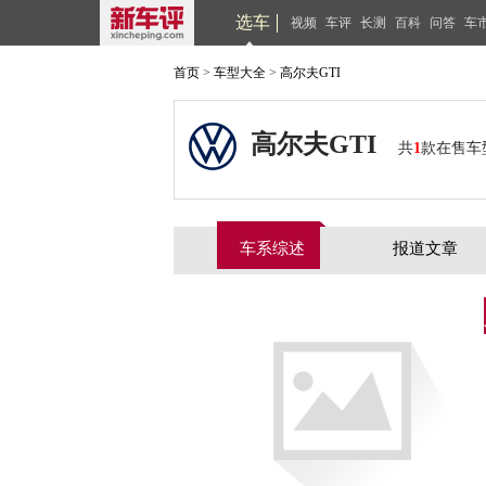
选车
视频
车评
长测
百科
问答
车
首页
>
车型大全
>
高尔夫GTI
高尔夫GTI
共
1
款在售车
车系综述
报道文章