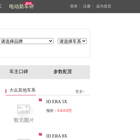
车
电动新车评
｜
｜
登录
注册
设为首页
车主口碑
参数配置
大众其他车系
更多>
ID.ERA 5X
报价：
0.0-0.0万
ID.ERA 8X