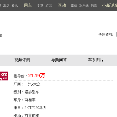
用车
互动
小新说
市
观点
资讯
学堂
游记
部落
欢乐送
约驾
快速查找
型
视频评测
导购问答
车系图片
21.19万
指导价：
厂商：一汽-大众
级别：紧凑型车
车身：两厢车
排量：2.0T//220马力
驱动：前置前驱