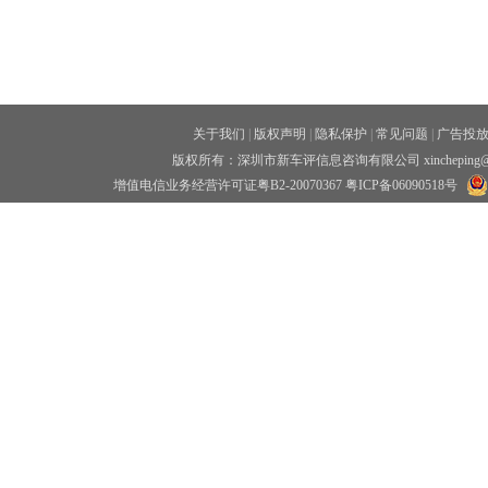
关于我们
|
版权声明
|
隐私保护
|
常见问题
|
广告投
版权所有：深圳市新车评信息咨询有限公司 xincheping
增值电信业务经营许可证粤B2-20070367
粤ICP备06090518号