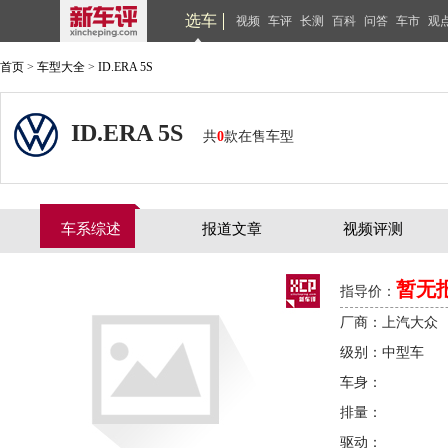
选车
视频
车评
长测
百科
问答
车市
观
首页
>
车型大全
>
ID.ERA 5S
ID.ERA 5S
共
0
款在售车型
车系综述
报道文章
视频评测
暂无
指导价：
厂商：上汽大众
级别：中型车
车身：
排量：
驱动：