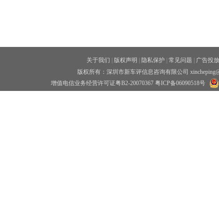
关于我们
|
版权声明
|
隐私保护
|
常见问题
|
广告投
版权所有：深圳市新车评信息咨询有限公司 xincheping
增值电信业务经营许可证粤B2-20070367
粤ICP备06090518号