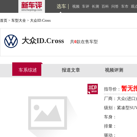
选车
视频
车评
长测
百科
问答
车市
观
首页
>
车型大全
>
大众ID.Cross
大众ID.Cross
共
0
款在售车型
车系综述
报道文章
视频评测
暂无
指导价：
厂商：大众(进口)
级别：紧凑型SU
车身：
排量：
驱动：