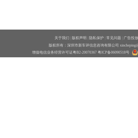
关于我们
|
版权声明
|
隐私保护
|
常见问题
|
广告投
版权所有：深圳市新车评信息咨询有限公司 xincheping
增值电信业务经营许可证粤B2-20070367
粤ICP备06090518号