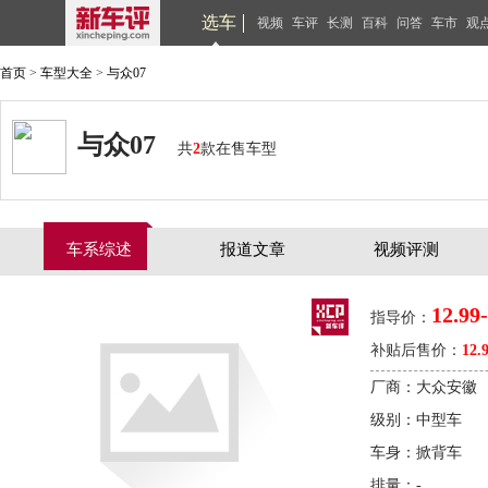
选车
视频
车评
长测
百科
问答
车市
观
首页
>
车型大全
>
与众07
与众07
共
2
款在售车型
车系综述
报道文章
视频评测
12.99
指导价：
补贴后售价：
12.
厂商：大众安徽
级别：中型车
车身：掀背车
排量：-