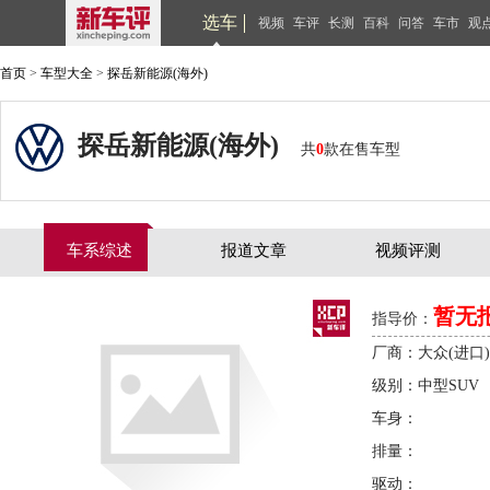
选车
视频
车评
长测
百科
问答
车市
观
首页
>
车型大全
>
探岳新能源(海外)
探岳新能源(海外)
共
0
款在售车型
车系综述
报道文章
视频评测
暂无
指导价：
厂商：大众(进口)
级别：中型SUV
车身：
排量：
驱动：