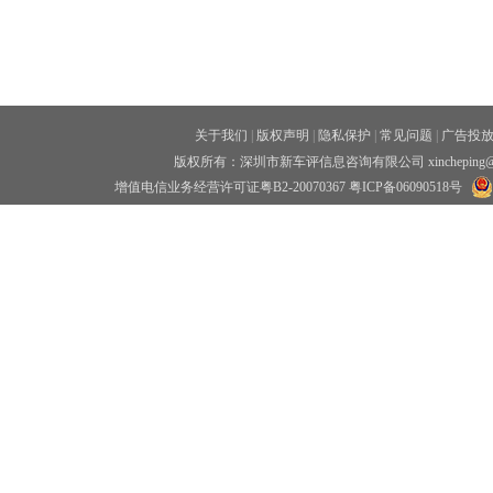
关于我们
|
版权声明
|
隐私保护
|
常见问题
|
广告投
版权所有：深圳市新车评信息咨询有限公司 xincheping
增值电信业务经营许可证粤B2-20070367
粤ICP备06090518号