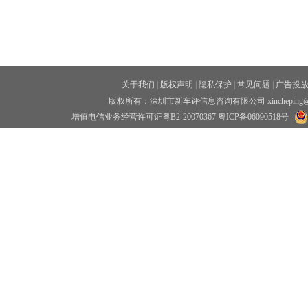
关于我们
|
版权声明
|
隐私保护
|
常见问题
|
广告投
版权所有：深圳市新车评信息咨询有限公司 xincheping
增值电信业务经营许可证粤B2-20070367
粤ICP备06090518号