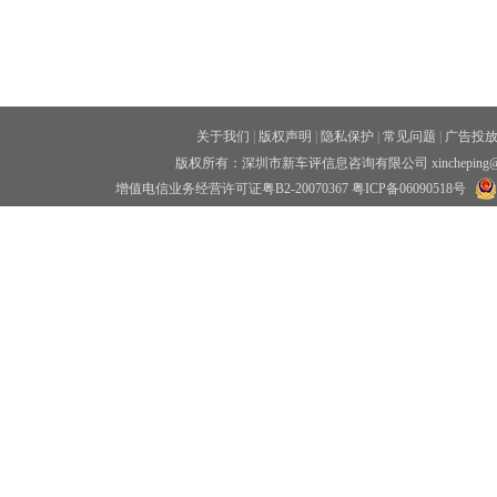
关于我们
|
版权声明
|
隐私保护
|
常见问题
|
广告投
版权所有：深圳市新车评信息咨询有限公司 xincheping
增值电信业务经营许可证粤B2-20070367
粤ICP备06090518号