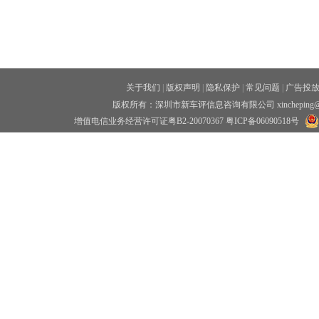
关于我们
|
版权声明
|
隐私保护
|
常见问题
|
广告投
版权所有：深圳市新车评信息咨询有限公司 xincheping
增值电信业务经营许可证粤B2-20070367
粤ICP备06090518号