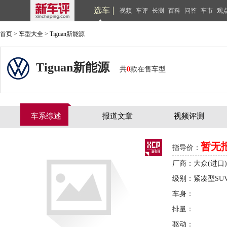
选车
视频
车评
长测
百科
问答
车市
观
首页
>
车型大全
>
Tiguan新能源
Tiguan新能源
共
0
款在售车型
车系综述
报道文章
视频评测
暂无
指导价：
厂商：大众(进口)
级别：紧凑型SU
车身：
排量：
驱动：