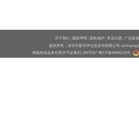
关于我们
|
版权声明
|
隐私保护
|
常见问题
|
广告投
版权所有：深圳市新车评信息咨询有限公司 xincheping
增值电信业务经营许可证粤B2-20070367
粤ICP备06090518号