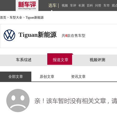
选车
视频
车评
长测
百科
问答
车市
观
首页
>
车型大全
>
Tiguan新能源
Tiguan新能源
共
0
款在售车型
车系综述
报道文章
视频评测
全部文章
原创文章
资讯文章