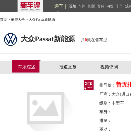
选车
视频
车评
长测
百科
问答
车市
观
首页
>
车型大全
>
大众Passat新能源
大众Passat新能源
共
0
款在售车型
车系综述
报道文章
视频评测
暂无
指导价：
厂商：大众(进口)
级别：中型车
车身：
排量：
驱动：