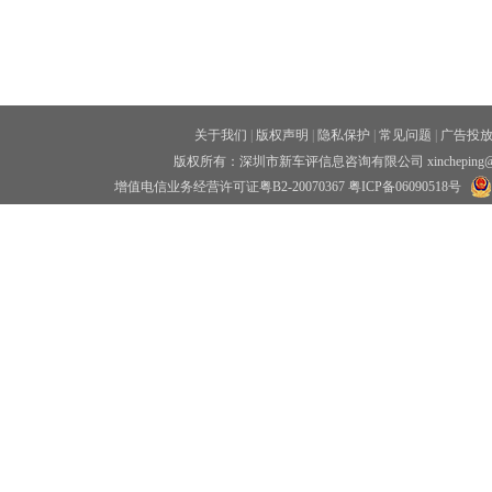
关于我们
|
版权声明
|
隐私保护
|
常见问题
|
广告投
版权所有：深圳市新车评信息咨询有限公司 xincheping
增值电信业务经营许可证粤B2-20070367
粤ICP备06090518号