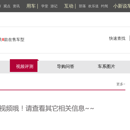
用车
互动
小新说
市
观点
资讯
学堂
游记
部落
欢乐送
约驾
快速查找
共
0
款在售车型
视频评测
导购问答
车系图片
更多>