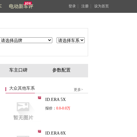
车
电动新车评
｜
｜
登录
注册
设为首页
车主口碑
参数配置
大众其他车系
更多>
ID.ERA 5X
报价：
0.0-0.0万
ID.ERA 8X