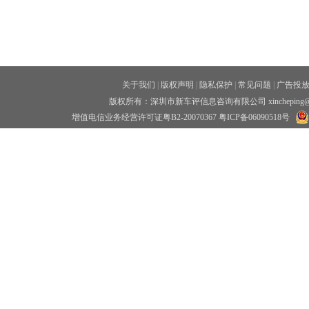
关于我们
|
版权声明
|
隐私保护
|
常见问题
|
广告投
版权所有：深圳市新车评信息咨询有限公司 xincheping
增值电信业务经营许可证粤B2-20070367
粤ICP备06090518号