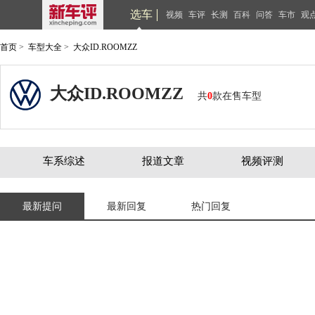
选车
视频
车评
长测
百科
问答
车市
观
首页
>
车型大全
>
大众ID.ROOMZZ
大众ID.ROOMZZ
共
0
款在售车型
车系综述
报道文章
视频评测
最新提问
最新回复
热门回复