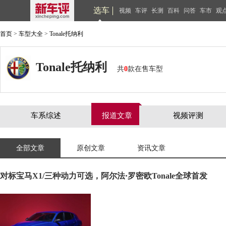
选车
视频
车评
长测
百科
问答
车市
观
首页
>
车型大全
>
Tonale托纳利
Tonale托纳利
共
0
款在售车型
车系综述
报道文章
视频评测
全部文章
原创文章
资讯文章
对标宝马X1/三种动力可选，阿尔法·罗密欧Tonale全球首发