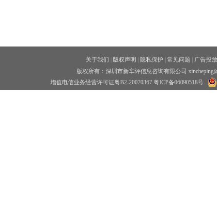
关于我们
|
版权声明
|
隐私保护
|
常见问题
|
广告投
版权所有：深圳市新车评信息咨询有限公司 xincheping
增值电信业务经营许可证粤B2-20070367
粤ICP备06090518号